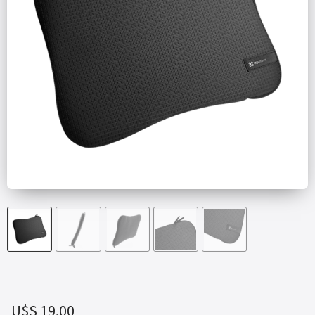
U$S
19.00