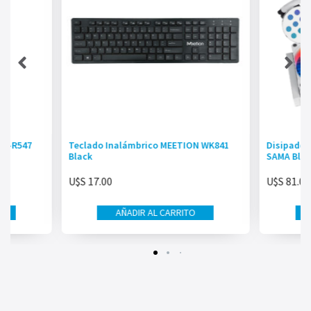
MT-R547
Teclado Inalámbrico MEETION WK841
Disipador
Black
SAMA Bla
U$S
17.00
U$S
81.00
AÑADIR AL CARRITO