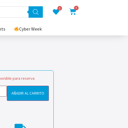
0
0
ets
Cyber Week
ponible para reserva
AÑADIR AL CARRITO