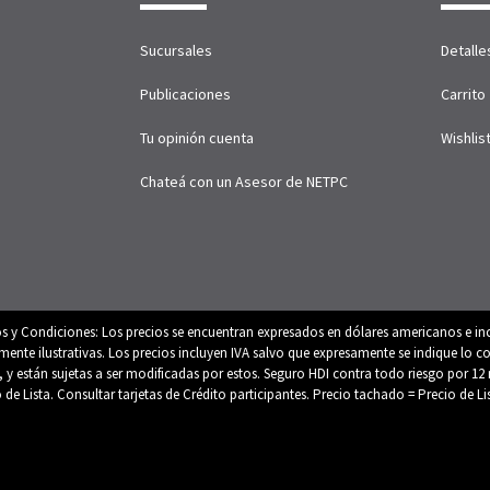
Sucursales
Detalle
Publicaciones
Carrito
Tu opinión cuenta
Wishlis
Chateá con un Asesor de NETPC
os y Condiciones: Los precios se encuentran expresados en dólares americanos e inc
e ilustrativas. Los precios incluyen IVA salvo que expresamente se indique lo con
es, y están sujetas a ser modificadas por estos. Seguro HDI contra todo riesgo por
o de Lista. Consultar tarjetas de Crédito participantes. Precio tachado = Precio de L