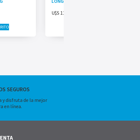
NG
LONGER
U$S
11.00
RRITO
AÑADIR AL CARRITO
OS SEGUROS
 y disfruta de la mejor
a en línea.
UENTA