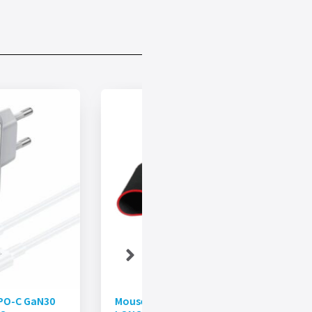
PO-C GaN30
Mousepad MEETION MT-P100