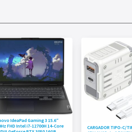
novo IdeaPad Gaming 3 15.6″
Hz FHD Intel i7-12700H 14-Core
CARGADOR TIPO-C/TI
IDIA GeForce RTX 3050 16GB