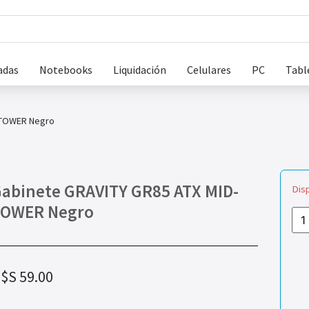
adas
Notebooks
Liquidación
Celulares
PC
Tabl
-TOWER Negro
abinete GRAVITY GR85 ATX MID-
Dis
TOWER Negro
$S
59.00