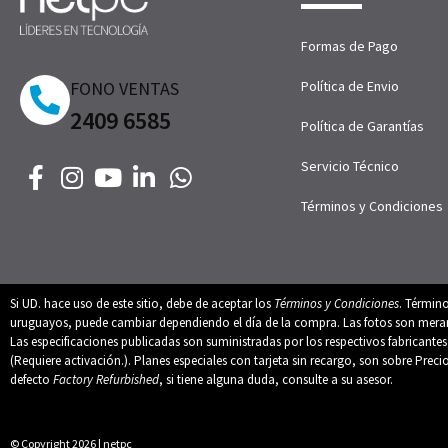
Formas de Pago
FONO VENTAS
Política de Envio
2409 6585
Política de Garantías
Servicio Técnico
Términos y Condiciones
Si UD. hace uso de este sitio, debe de aceptar los
Términos y Condiciones
. Términ
uruguayos, puede cambiar dependiendo el día de la compra. Las fotos son merament
Las especificaciones publicadas son suministradas por los respectivos fabricant
(Requiere activación.). Planes especiales con tarjeta sin recargo, son sobre Preci
defecto
Factory Refurbished
, si tiene alguna duda, consulte a su asesor.
© Copyright 2026 | netpc