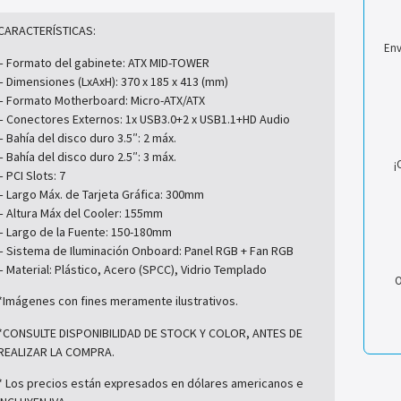
CARACTERÍSTICAS:
Env
– Formato del gabinete: ATX MID-TOWER
– Dimensiones (LxAxH): 370 x 185 x 413 (mm)
– Formato Motherboard: Micro-ATX/ATX
– Conectores Externos: 1x USB3.0+2 x USB1.1+HD Audio
– Bahía del disco duro 3.5″: 2 máx.
– Bahía del disco duro 2.5″: 3 máx.
¡
– PCI Slots: 7
– Largo Máx. de Tarjeta Gráfica: 300mm
– Altura Máx del Cooler: 155mm
– Largo de la Fuente: 150-180mm
– Sistema de Iluminación Onboard: Panel RGB + Fan RGB
– Material: Plástico, Acero (SPCC), Vidrio Templado
O
*Imágenes con fines meramente ilustrativos.
*CONSULTE DISPONIBILIDAD DE STOCK Y COLOR, ANTES DE
REALIZAR LA COMPRA.
* Los precios están expresados en dólares americanos e