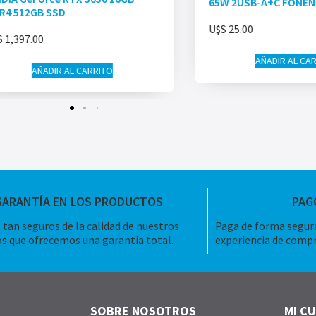
65W 2USB-A+C FONE
R4 512GB SSD
U$S
25.00
S
1,397.00
AÑADIR AL CA
AÑADIR AL CARRITO
GARANTÍA EN LOS PRODUCTOS
PAG
tan seguros de la calidad de nuestros
Paga de forma segura
s que ofrecemos una garantía total.
experiencia de compr
SOBRE NOSOTROS
MI C