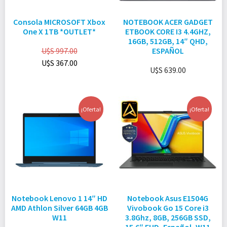
Consola MICROSOFT Xbox
NOTEBOOK ACER GADGET
One X 1TB *OUTLET*
ETBOOK CORE I3 4.4GHZ,
16GB, 512GB, 14″ QHD,
U$S
997.00
ESPAÑOL
U$S
367.00
U$S
639.00
¡Oferta!
¡Oferta!
Notebook Lenovo 1 14″ HD
Notebook Asus E1504G
AMD Athlon Silver 64GB 4GB
Vivobook Go 15 Core i3
W11
3.8Ghz, 8GB, 256GB SSD,