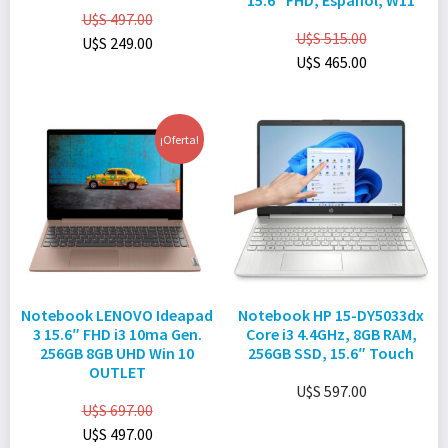
15.6″ FHD, Español, W11
U$S
497.00
U$S
515.00
U$S
249.00
U$S
465.00
¡Oferta!
Notebook LENOVO Ideapad
Notebook HP 15-DY5033dx
3 15.6″ FHD i3 10ma Gen.
Core i3 4.4GHz, 8GB RAM,
256GB 8GB UHD Win 10
256GB SSD, 15.6″ Touch
OUTLET
U$S
597.00
U$S
697.00
U$S
497.00