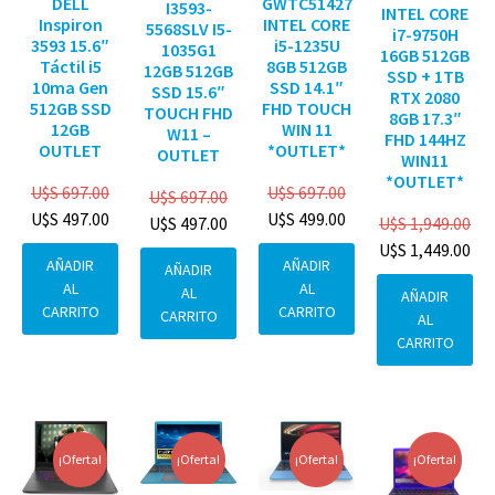
DELL
GWTC51427
I3593-
INTEL CORE
Inspiron
INTEL CORE
5568SLV I5-
i7-9750H
3593 15.6″
i5-1235U
1035G1
16GB 512GB
Táctil i5
8GB 512GB
12GB 512GB
SSD + 1TB
10ma Gen
SSD 14.1″
SSD 15.6″
RTX 2080
512GB SSD
FHD TOUCH
TOUCH FHD
8GB 17.3″
12GB
WIN 11
W11 –
FHD 144HZ
OUTLET
*OUTLET*
OUTLET
WIN11
*OUTLET*
U$S
697.00
U$S
697.00
U$S
697.00
U$S
497.00
U$S
499.00
U$S
1,949.00
U$S
497.00
U$S
1,449.00
AÑADIR
AÑADIR
AÑADIR
AL
AL
AL
AÑADIR
CARRITO
CARRITO
CARRITO
AL
CARRITO
¡Oferta!
¡Oferta!
¡Oferta!
¡Oferta!