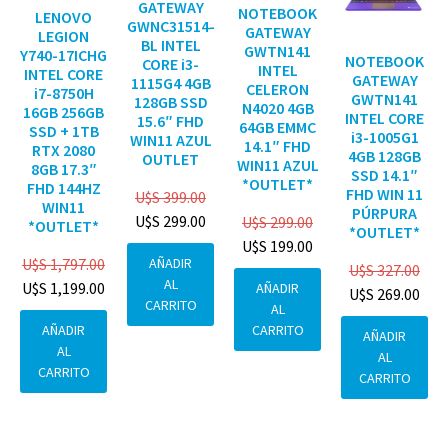
GATEWAY
NOTEBOOK
LENOVO
GWNC31514-
GATEWAY
LEGION
BL INTEL
GWTN141
Y740-17ICHG
NOTEBOOK
CORE i3-
INTEL
INTEL CORE
GATEWAY
1115G4 4GB
CELERON
i7-8750H
GWTN141
128GB SSD
N4020 4GB
16GB 256GB
INTEL CORE
15.6″ FHD
64GB EMMC
SSD + 1TB
i3-1005G1
WIN11 AZUL
14.1″ FHD
RTX 2080
4GB 128GB
OUTLET
WIN11 AZUL
8GB 17.3″
SSD 14.1″
*OUTLET*
FHD 144HZ
FHD WIN 11
U$S
399.00
WIN11
PÚRPURA
U$S
299.00
U$S
299.00
*OUTLET*
*OUTLET*
U$S
199.00
AÑADIR
U$S
1,797.00
U$S
327.00
AL
U$S
1,199.00
AÑADIR
U$S
269.00
CARRITO
AL
CARRITO
AÑADIR
AÑADIR
AL
AL
CARRITO
CARRITO