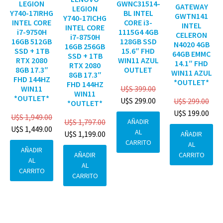
GWNC31514-
LEGION
GATEWAY
LEGION
BL INTEL
Y740-17IRHG
GWTN141
Y740-17ICHG
CORE i3-
INTEL CORE
INTEL
INTEL CORE
1115G4 4GB
i7-9750H
CELERON
i7-8750H
128GB SSD
16GB 512GB
N4020 4GB
16GB 256GB
15.6″ FHD
SSD + 1TB
64GB EMMC
SSD + 1TB
WIN11 AZUL
RTX 2080
14.1″ FHD
RTX 2080
OUTLET
8GB 17.3″
WIN11 AZUL
8GB 17.3″
FHD 144HZ
*OUTLET*
FHD 144HZ
U$S
399.00
WIN11
WIN11
*OUTLET*
U$S
299.00
U$S
299.00
*OUTLET*
U$S
199.00
U$S
1,949.00
AÑADIR
U$S
1,797.00
U$S
1,449.00
AL
U$S
1,199.00
AÑADIR
CARRITO
AL
AÑADIR
CARRITO
AÑADIR
AL
AL
CARRITO
CARRITO