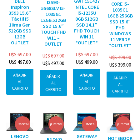
DELL
GWTC51427
I3593-
CORE i5-
Inspiron
INTEL CORE
5568SLV I5-
1035G1
3593 15.6″
i5-1235U
1035G1
16GB 256GB
Táctil i5
8GB 512GB
12GB 512GB
SSD 15.6″
10ma Gen
SSD 14.1″
SSD 15.6″
FHD
512GB SSD
FHD TOUCH
TOUCH FHD
WINDOWS
12GB
WIN 11
W11 –
11 VERDE
OUTLET
*OUTLET*
OUTLET
*OUTLET*
U$S
697.00
U$S
697.00
U$S
697.00
U$S
499.00
U$S
497.00
U$S
499.00
U$S
497.00
U$S
399.00
AÑADIR
AÑADIR
AÑADIR
AÑADIR
AL
AL
AL
AL
CARRITO
CARRITO
CARRITO
CARRITO
¡Oferta!
¡Oferta!
¡Oferta!
¡Oferta!
GATEWAY
LENOVO
NOTEBOOK
LENOVO