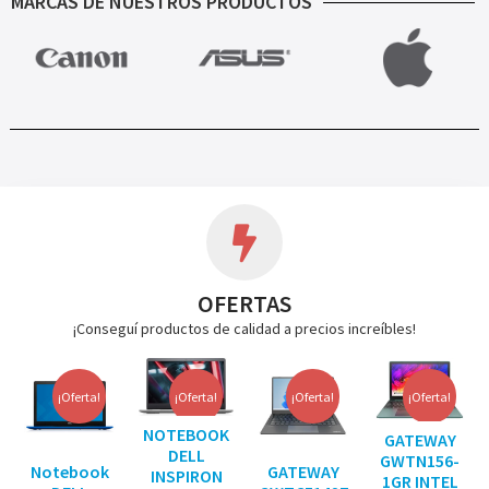
MARCAS DE NUESTROS PRODUCTOS
OFERTAS
¡Conseguí productos de calidad a precios increíbles!
¡Oferta!
¡Oferta!
¡Oferta!
¡Oferta!
NOTEBOOK
GATEWAY
DELL
GWTN156-
Notebook
GATEWAY
INSPIRON
1GR INTEL