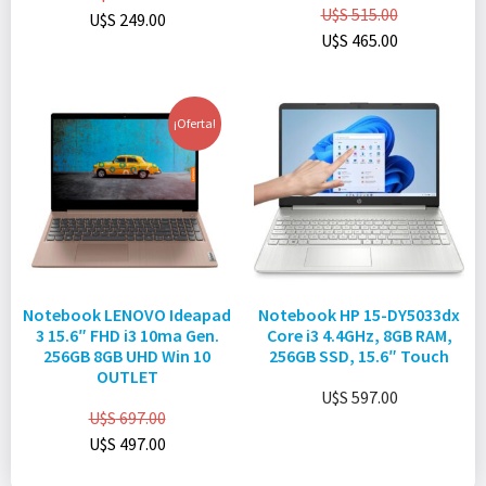
U$S
515.00
U$S
249.00
U$S
465.00
¡Oferta!
Notebook LENOVO Ideapad
Notebook HP 15-DY5033dx
3 15.6″ FHD i3 10ma Gen.
Core i3 4.4GHz, 8GB RAM,
256GB 8GB UHD Win 10
256GB SSD, 15.6″ Touch
OUTLET
U$S
597.00
U$S
697.00
U$S
497.00