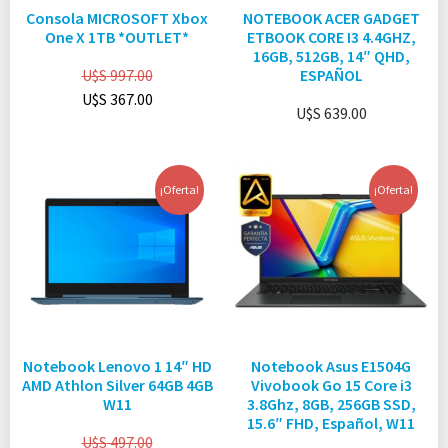
Consola MICROSOFT Xbox
NOTEBOOK ACER GADGET
One X 1TB *OUTLET*
ETBOOK CORE I3 4.4GHZ,
16GB, 512GB, 14″ QHD,
U$S
997.00
ESPAÑOL
U$S
367.00
U$S
639.00
¡Oferta!
¡Oferta!
Notebook Lenovo 1 14″ HD
Notebook Asus E1504G
AMD Athlon Silver 64GB 4GB
Vivobook Go 15 Core i3
W11
3.8Ghz, 8GB, 256GB SSD,
15.6″ FHD, Español, W11
U$S
497.00