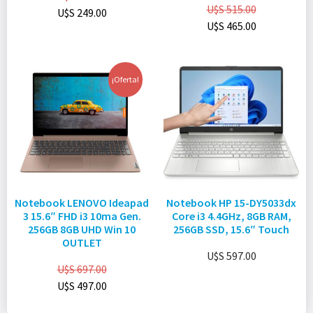
U$S
515.00
U$S
249.00
U$S
465.00
¡Oferta!
Notebook LENOVO Ideapad
Notebook HP 15-DY5033dx
3 15.6″ FHD i3 10ma Gen.
Core i3 4.4GHz, 8GB RAM,
256GB 8GB UHD Win 10
256GB SSD, 15.6″ Touch
OUTLET
U$S
597.00
U$S
697.00
U$S
497.00