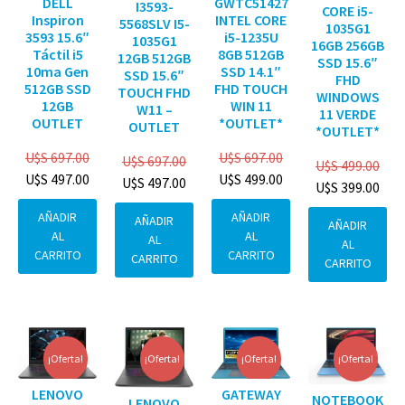
DELL
GWTC51427
I3593-
CORE i5-
Inspiron
INTEL CORE
5568SLV I5-
1035G1
3593 15.6″
i5-1235U
1035G1
16GB 256GB
Táctil i5
8GB 512GB
12GB 512GB
SSD 15.6″
10ma Gen
SSD 14.1″
SSD 15.6″
FHD
512GB SSD
FHD TOUCH
TOUCH FHD
WINDOWS
12GB
WIN 11
W11 –
11 VERDE
OUTLET
*OUTLET*
OUTLET
*OUTLET*
U$S
697.00
U$S
697.00
U$S
697.00
U$S
499.00
U$S
497.00
U$S
499.00
U$S
497.00
U$S
399.00
AÑADIR
AÑADIR
AÑADIR
AÑADIR
AL
AL
AL
AL
CARRITO
CARRITO
CARRITO
CARRITO
¡Oferta!
¡Oferta!
¡Oferta!
¡Oferta!
GATEWAY
LENOVO
NOTEBOOK
LENOVO