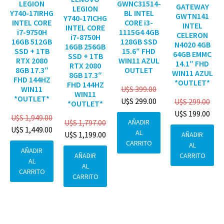
GWNC31514-
LEGION
GATEWAY
LEGION
BL INTEL
Y740-17IRHG
GWTN141
Y740-17ICHG
CORE i3-
INTEL CORE
INTEL
INTEL CORE
1115G4 4GB
i7-9750H
CELERON
i7-8750H
128GB SSD
16GB 512GB
N4020 4GB
16GB 256GB
15.6″ FHD
SSD + 1TB
64GB EMMC
SSD + 1TB
WIN11 AZUL
RTX 2080
14.1″ FHD
RTX 2080
OUTLET
8GB 17.3″
WIN11 AZUL
8GB 17.3″
FHD 144HZ
*OUTLET*
FHD 144HZ
U$S
399.00
WIN11
WIN11
*OUTLET*
U$S
299.00
U$S
299.00
*OUTLET*
U$S
199.00
U$S
1,949.00
AÑADIR
U$S
1,797.00
U$S
1,449.00
AL
U$S
1,199.00
AÑADIR
CARRITO
AL
AÑADIR
CARRITO
AÑADIR
AL
AL
CARRITO
CARRITO