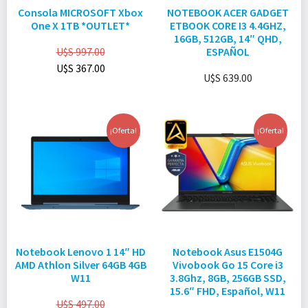
Consola MICROSOFT Xbox
NOTEBOOK ACER GADGET
One X 1TB *OUTLET*
ETBOOK CORE I3 4.4GHZ,
16GB, 512GB, 14″ QHD,
U$S
997.00
ESPAÑOL
U$S
367.00
U$S
639.00
¡Oferta!
¡Oferta!
Notebook Lenovo 1 14″ HD
Notebook Asus E1504G
AMD Athlon Silver 64GB 4GB
Vivobook Go 15 Core i3
W11
3.8Ghz, 8GB, 256GB SSD,
15.6″ FHD, Español, W11
U$S
497.00