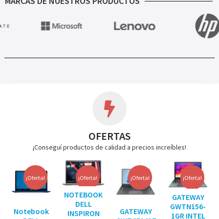
MARCAS DE NUESTROS PRODUCTOS
OFERTAS
¡Conseguí productos de calidad a precios increíbles!
¡Oferta!
¡Oferta!
¡Oferta!
¡Oferta!
NOTEBOOK
GATEWAY
DELL
GWTN156-
Notebook
GATEWAY
INSPIRON
1GR INTEL