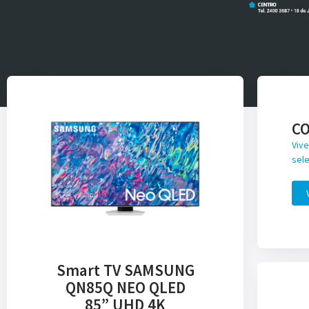
C
Vive
sele
Smart TV SAMSUNG
QN85Q NEO QLED
85” UHD 4K