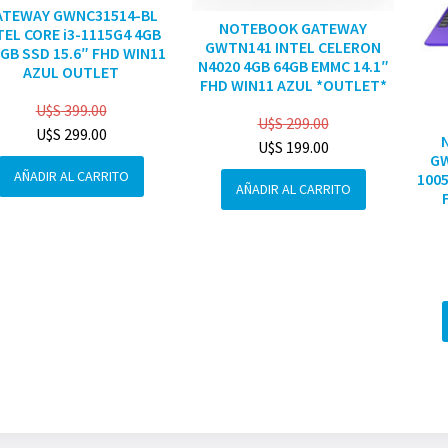
ATEWAY GWNC31514-BL
NOTEBOOK GATEWAY
TEL CORE i3-1115G4 4GB
GWTN141 INTEL CELERON
GB SSD 15.6″ FHD WIN11
N4020 4GB 64GB EMMC 14.1″
AZUL OUTLET
FHD WIN11 AZUL *OUTLET*
U$S
399.00
U$S
299.00
U$S
299.00
U$S
199.00
GW
AÑADIR AL CARRITO
1005
AÑADIR AL CARRITO