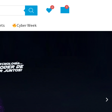
0
0
ets
Cyber Week