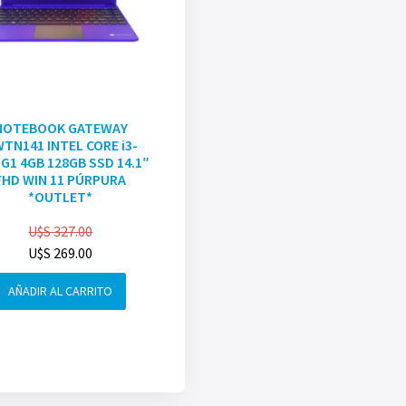
NOTEBOOK GATEWAY
TN141 INTEL CORE i3-
G1 4GB 128GB SSD 14.1″
FHD WIN 11 PÚRPURA
*OUTLET*
U$S
327.00
U$S
269.00
AÑADIR AL CARRITO