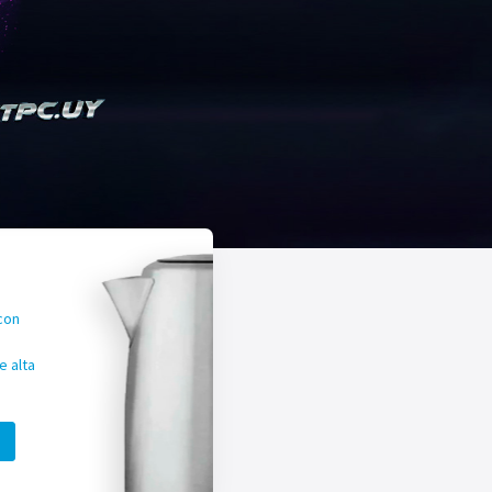
con
 alta