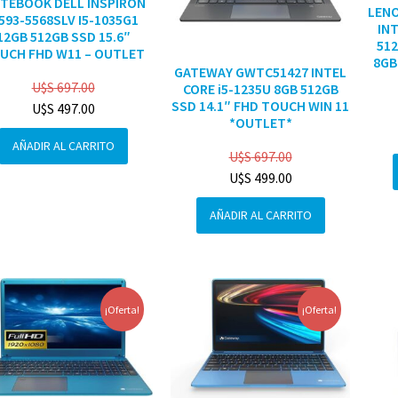
TEBOOK DELL INSPIRON
LENO
3593-5568SLV I5-1035G1
INT
12GB 512GB SSD 15.6″
512
UCH FHD W11 – OUTLET
8GB
GATEWAY GWTC51427 INTEL
U$S
697.00
CORE i5-1235U 8GB 512GB
SSD 14.1″ FHD TOUCH WIN 11
U$S
497.00
*OUTLET*
AÑADIR AL CARRITO
U$S
697.00
U$S
499.00
AÑADIR AL CARRITO
¡Oferta!
¡Oferta!