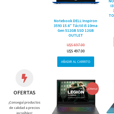
NO
I
TO
Notebook DELL Inspiron
3593 15.6″ Táctil i5 10ma
Gen 512GB SSD 12GB
OUTLET
U$S
697.00
U$S
497.00
AÑADIR AL CARRITO
¡Oferta!
OFERTAS
¡Conseguí productos
de calidad a precios
increíbles!