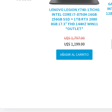
G
IN
LENOVO LEGION Y740-17ICHG
128
INTEL CORE i7-8750H 16GB
256GB SSD + 1TB RTX 2080
8GB 17.3″ FHD 144HZ WIN11
*OUTLET*
U$S
1,797.00
U$S
1,199.00
AÑADIR AL CARRITO