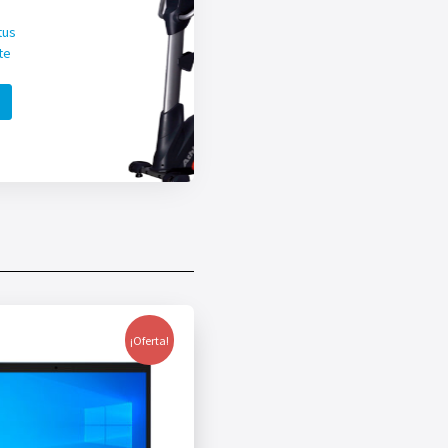
tus
te
¡Oferta!