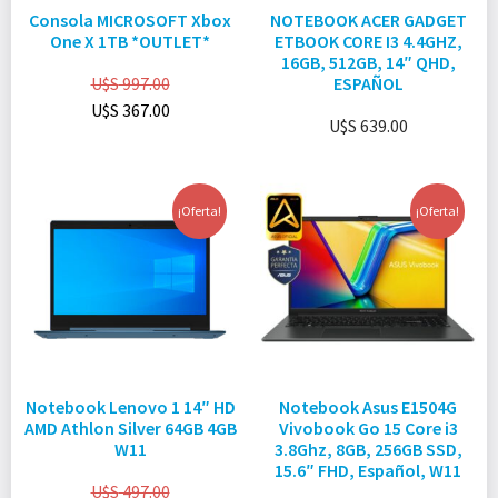
Consola MICROSOFT Xbox
NOTEBOOK ACER GADGET
One X 1TB *OUTLET*
ETBOOK CORE I3 4.4GHZ,
16GB, 512GB, 14″ QHD,
U$S
997.00
ESPAÑOL
U$S
367.00
U$S
639.00
¡Oferta!
¡Oferta!
Notebook Lenovo 1 14″ HD
Notebook Asus E1504G
AMD Athlon Silver 64GB 4GB
Vivobook Go 15 Core i3
W11
3.8Ghz, 8GB, 256GB SSD,
15.6″ FHD, Español, W11
U$S
497.00