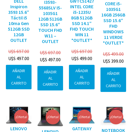
DELL
GWTC51427
I3593-
CORE i5-
Inspiron
INTEL CORE
5568SLV I5-
1035G1
3593 15.6″
i5-1235U
1035G1
16GB 256GB
Táctil i5
8GB 512GB
12GB 512GB
SSD 15.6″
10ma Gen
SSD 14.1″
SSD 15.6″
FHD
512GB SSD
FHD TOUCH
TOUCH FHD
WINDOWS
12GB
WIN 11
W11 –
11 VERDE
OUTLET
*OUTLET*
OUTLET
*OUTLET*
U$S
697.00
U$S
697.00
U$S
697.00
U$S
499.00
U$S
497.00
U$S
499.00
U$S
497.00
U$S
399.00
AÑADIR
AÑADIR
AÑADIR
AÑADIR
AL
AL
AL
AL
CARRITO
CARRITO
CARRITO
CARRITO
¡Oferta!
¡Oferta!
¡Oferta!
¡Oferta!
GATEWAY
LENOVO
NOTEBOOK
LENOVO