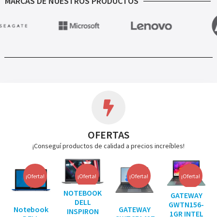
MARCAS DE NUESTROS PRODUCTOS
OFERTAS
¡Conseguí productos de calidad a precios increíbles!
¡Oferta!
¡Oferta!
¡Oferta!
¡Oferta!
NOTEBOOK
GATEWAY
DELL
GWTN156-
Notebook
GATEWAY
INSPIRON
1GR INTEL