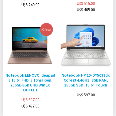
U$S
515.00
U$S
249.00
U$S
465.00
¡Oferta!
Notebook LENOVO Ideapad
Notebook HP 15-DY5033dx
3 15.6″ FHD i3 10ma Gen.
Core i3 4.4GHz, 8GB RAM,
256GB 8GB UHD Win 10
256GB SSD, 15.6″ Touch
OUTLET
U$S
597.00
U$S
697.00
U$S
497.00