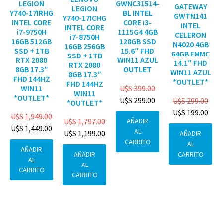
GWNC31514-
LEGION
GATEWAY
LEGION
BL INTEL
Y740-17IRHG
GWTN141
Y740-17ICHG
CORE i3-
INTEL CORE
INTEL
INTEL CORE
1115G4 4GB
i7-9750H
CELERON
i7-8750H
128GB SSD
16GB 512GB
N4020 4GB
16GB 256GB
15.6″ FHD
SSD + 1TB
64GB EMMC
SSD + 1TB
WIN11 AZUL
RTX 2080
14.1″ FHD
RTX 2080
OUTLET
8GB 17.3″
WIN11 AZUL
8GB 17.3″
FHD 144HZ
*OUTLET*
FHD 144HZ
U$S
399.00
WIN11
WIN11
*OUTLET*
U$S
299.00
U$S
299.00
*OUTLET*
U$S
199.00
U$S
1,949.00
AÑADIR
U$S
1,797.00
U$S
1,449.00
AL
U$S
1,199.00
AÑADIR
CARRITO
AL
AÑADIR
CARRITO
AÑADIR
AL
AL
CARRITO
CARRITO