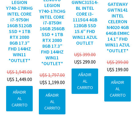
GWNC31514-
LEGION
GATEWAY
LEGION
BL INTEL
Y740-17IRHG
GWTN141
Y740-17ICHG
CORE i3-
INTEL CORE
INTEL
INTEL CORE
1115G4 4GB
i7-9750H
CELERON
i7-8750H
128GB SSD
16GB 512GB
N4020 4GB
16GB 256GB
15.6″ FHD
SSD + 1TB
64GB EMMC
SSD + 1TB
WIN11 AZUL
RTX 2080
14.1″ FHD
RTX 2080
OUTLET
8GB 17.3″
WIN11 AZUL
8GB 17.3″
FHD 144HZ
*OUTLET*
FHD 144HZ
U$S
399.00
WIN11
WIN11
*OUTLET*
U$S
299.00
U$S
299.00
*OUTLET*
U$S
199.00
U$S
1,949.00
AÑADIR
U$S
1,797.00
U$S
1,449.00
AL
U$S
1,199.00
AÑADIR
CARRITO
AL
AÑADIR
CARRITO
AÑADIR
AL
AL
CARRITO
CARRITO