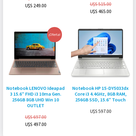
U$S
515.00
U$S
249.00
U$S
465.00
¡Oferta!
Notebook LENOVO Ideapad
Notebook HP 15-DY5033dx
3 15.6″ FHD i3 10ma Gen.
Core i3 4.4GHz, 8GB RAM,
256GB 8GB UHD Win 10
256GB SSD, 15.6″ Touch
OUTLET
U$S
597.00
U$S
697.00
U$S
497.00