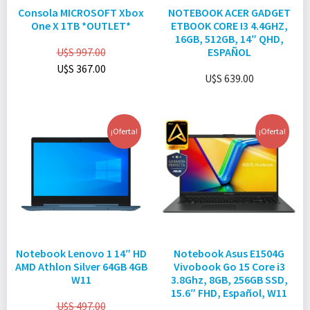
Consola MICROSOFT Xbox
NOTEBOOK ACER GADGET
One X 1TB *OUTLET*
ETBOOK CORE I3 4.4GHZ,
16GB, 512GB, 14″ QHD,
U$S
997.00
ESPAÑOL
U$S
367.00
U$S
639.00
¡Oferta!
¡Oferta!
Notebook Lenovo 1 14″ HD
Notebook Asus E1504G
AMD Athlon Silver 64GB 4GB
Vivobook Go 15 Core i3
W11
3.8Ghz, 8GB, 256GB SSD,
15.6″ FHD, Español, W11
U$S
497.00