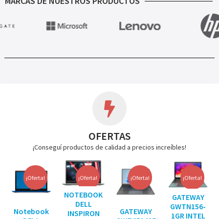
MARCAS DE NUESTROS PRODUCTOS
OFERTAS
¡Conseguí productos de calidad a precios increíbles!
¡Oferta!
¡Oferta!
¡Oferta!
¡Oferta!
NOTEBOOK
GATEWAY
DELL
GWTN156-
Notebook
GATEWAY
INSPIRON
1GR INTEL