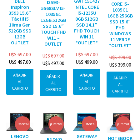
DELL
GWTC51427
I3593-
CORE i5-
Inspiron
INTEL CORE
5568SLV I5-
1035G1
3593 15.6″
i5-1235U
1035G1
16GB 256GB
Táctil i5
8GB 512GB
12GB 512GB
SSD 15.6″
10ma Gen
SSD 14.1″
SSD 15.6″
FHD
512GB SSD
FHD TOUCH
TOUCH FHD
WINDOWS
12GB
WIN 11
W11 –
11 VERDE
OUTLET
*OUTLET*
OUTLET
*OUTLET*
U$S
697.00
U$S
697.00
U$S
697.00
U$S
499.00
U$S
497.00
U$S
499.00
U$S
497.00
U$S
399.00
AÑADIR
AÑADIR
AÑADIR
AÑADIR
AL
AL
AL
AL
CARRITO
CARRITO
CARRITO
CARRITO
¡Oferta!
¡Oferta!
¡Oferta!
¡Oferta!
GATEWAY
LENOVO
NOTEBOOK
LENOVO