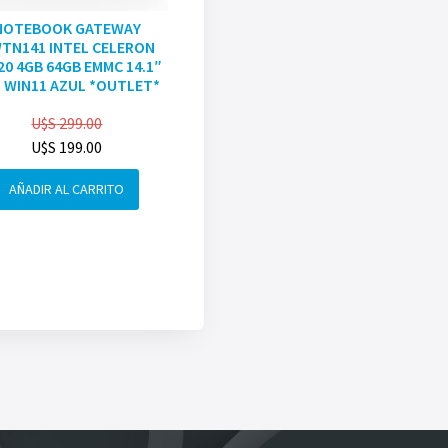
NOTEBOOK GATEWAY
TN141 INTEL CELERON
20 4GB 64GB EMMC 14.1″
 WIN11 AZUL *OUTLET*
U$S
299.00
U$S
199.00
AÑADIR AL CARRITO