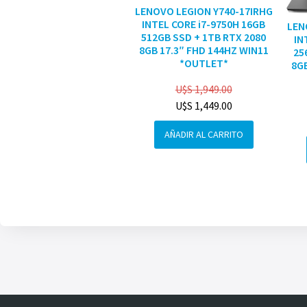
LENOVO LEGION Y740-17IRHG
INTEL CORE i7-9750H 16GB
LEN
512GB SSD + 1TB RTX 2080
IN
8GB 17.3″ FHD 144HZ WIN11
25
*OUTLET*
8GB
U$S
1,949.00
U$S
1,449.00
AÑADIR AL CARRITO