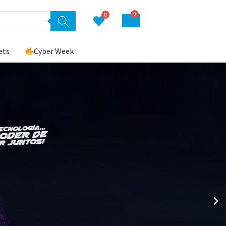
0
0
ets
Cyber Week