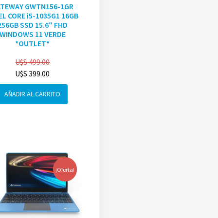
ATEWAY GWTN156-1GR
EL CORE i5-1035G1 16GB
256GB SSD 15.6″ FHD
WINDOWS 11 VERDE
*OUTLET*
U$S
499.00
U$S
399.00
AÑADIR AL CARRITO
¡Oferta!