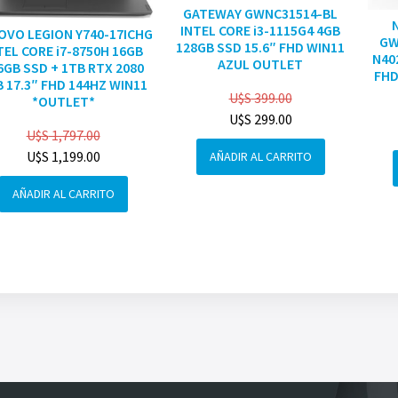
GATEWAY GWNC31514-BL
INTEL CORE i3-1115G4 4GB
OVO LEGION Y740-17ICHG
GW
128GB SSD 15.6″ FHD WIN11
TEL CORE i7-8750H 16GB
N40
AZUL OUTLET
6GB SSD + 1TB RTX 2080
FHD
 17.3″ FHD 144HZ WIN11
U$S
399.00
*OUTLET*
U$S
299.00
U$S
1,797.00
U$S
1,199.00
AÑADIR AL CARRITO
AÑADIR AL CARRITO