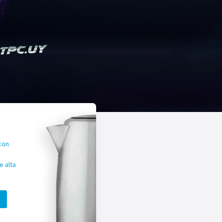
con
 alta