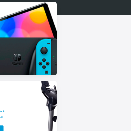
tus
te