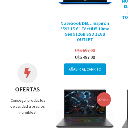
NO
I
TO
Notebook DELL Inspiron
3593 15.6″ Táctil i5 10ma
Gen 512GB SSD 12GB
OUTLET
U$S
697.00
U$S
497.00
AÑADIR AL CARRITO
OFERTAS
¡Oferta!
¡Conseguí productos
de calidad a precios
increíbles!