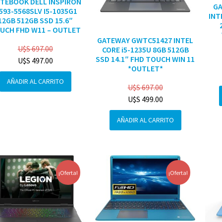
TEBOOK DELL INSPIRON
G
3593-5568SLV I5-1035G1
INT
12GB 512GB SSD 15.6″
UCH FHD W11 – OUTLET
GATEWAY GWTC51427 INTEL
U$S
697.00
CORE i5-1235U 8GB 512GB
SSD 14.1″ FHD TOUCH WIN 11
U$S
497.00
*OUTLET*
AÑADIR AL CARRITO
U$S
697.00
U$S
499.00
AÑADIR AL CARRITO
¡Oferta!
¡Oferta!