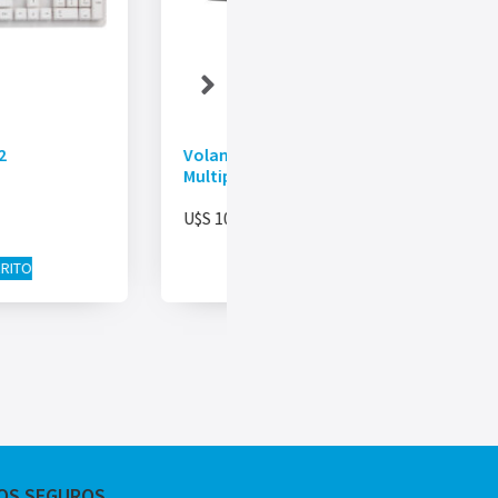
2
Volante Gaming MARVO GT903
Multiplataforma 180º Vibración
U$S
106.00
RRITO
AÑADIR AL CARRITO
OS SEGUROS