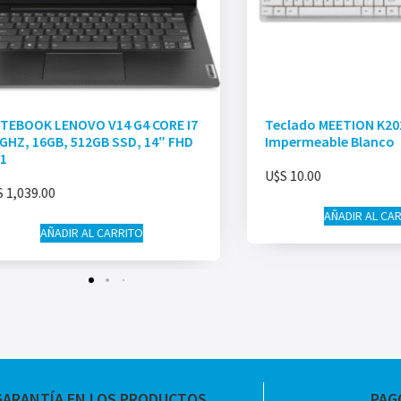
TEBOOK LENOVO V14 G4 CORE I7
Teclado MEETION K20
9GHZ, 16GB, 512GB SSD, 14″ FHD
Impermeable Blanco
1
U$S
10.00
S
1,039.00
AÑADIR AL CA
AÑADIR AL CARRITO
GARANTÍA EN LOS PRODUCTOS
PAG