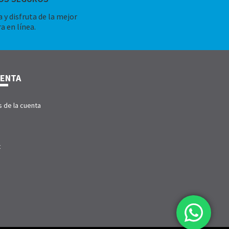
 y disfruta de la mejor
a en línea.
UENTA
s de la cuenta
t