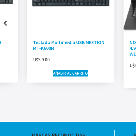
N
Teclado Multimedia USB MEETION
NO
MT-K600M
4.
W1
U$S
9.00
U$
AÑADIR AL CARRITO
MARCAS RECONOCIDAS