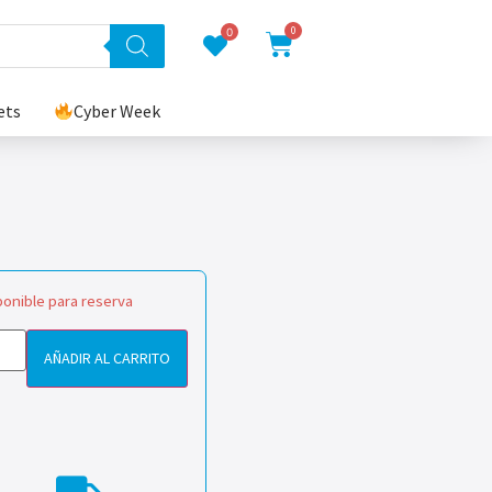
0
0
ets
Cyber Week
ponible para reserva
AÑADIR AL CARRITO