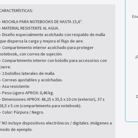
CARACTERÍSTICAS:
Env
– MOCHILA PARA NOTEBOOKS DE HASTA 15,6″.
– MATERIAL RESISTENTE AL AGUA.
– Diseño especialmente acolchado con respaldo de malla
que dispersa la carga y mejora el flujo de aire.
– Compartimiento interior acolchado para proteger
notebook, con correa de sujeción.
¡
– Compartimiento interior con bolsillo para accesorios con
cierre.
– 2 bolsillos laterales de malla.
– Correas ajustables y acolchadas.
– Asa resistente.
– Peso Ligero APROX: 0,46 kg.
O
– Dimensiones APROX: 48,25 x 35,5 x 10 cm (exterior), 37 x
28,5 x 5 cm (compartimiento para notebook).
– Color: Púrpura / Negro.
* NO incluye dispositivos electrónicos / digitales. Imágenes a
modo de ejemplo.