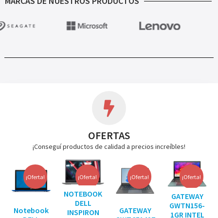
MARCAS DE NUESTROS PRODUCTOS
OFERTAS
¡Conseguí productos de calidad a precios increíbles!
¡Oferta!
¡Oferta!
¡Oferta!
¡Oferta!
NOTEBOOK
GATEWAY
DELL
GWTN156-
Notebook
GATEWAY
INSPIRON
1GR INTEL