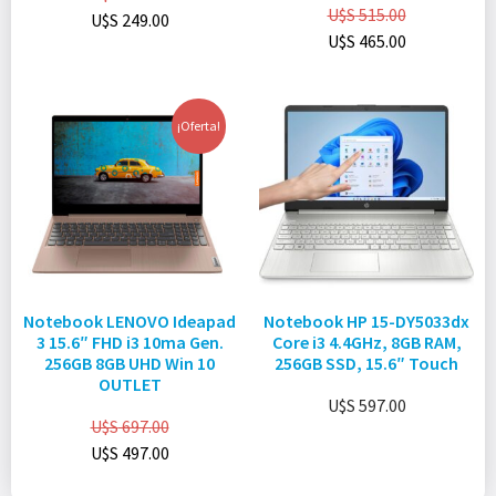
U$S
515.00
U$S
249.00
U$S
465.00
¡Oferta!
Notebook LENOVO Ideapad
Notebook HP 15-DY5033dx
3 15.6″ FHD i3 10ma Gen.
Core i3 4.4GHz, 8GB RAM,
256GB 8GB UHD Win 10
256GB SSD, 15.6″ Touch
OUTLET
U$S
597.00
U$S
697.00
U$S
497.00