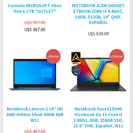
Consola MICROSOFT Xbox
NOTEBOOK ACER GADGET
One X 1TB *OUTLET*
ETBOOK CORE I3 4.4GHZ,
16GB, 512GB, 14″ QHD,
U$S
997.00
ESPAÑOL
U$S
367.00
U$S
639.00
¡Oferta!
¡Oferta!
Notebook Lenovo 1 14″ HD
Notebook Asus E1504G
AMD Athlon Silver 64GB 4GB
Vivobook Go 15 Core i3
W11
3.8Ghz, 8GB, 256GB SSD,
15.6″ FHD, Español, W11
U$S
497.00