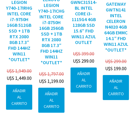
GWNC31514-
LEGION
GATEWAY
LEGION
BL INTEL
Y740-17IRHG
GWTN141
Y740-17ICHG
CORE i3-
INTEL CORE
INTEL
INTEL CORE
1115G4 4GB
i7-9750H
CELERON
i7-8750H
128GB SSD
16GB 512GB
N4020 4GB
16GB 256GB
15.6″ FHD
SSD + 1TB
64GB EMMC
SSD + 1TB
WIN11 AZUL
RTX 2080
14.1″ FHD
RTX 2080
OUTLET
8GB 17.3″
WIN11 AZUL
8GB 17.3″
FHD 144HZ
*OUTLET*
FHD 144HZ
U$S
399.00
WIN11
WIN11
*OUTLET*
U$S
299.00
U$S
299.00
*OUTLET*
U$S
199.00
U$S
1,949.00
AÑADIR
U$S
1,797.00
U$S
1,449.00
AL
U$S
1,199.00
AÑADIR
CARRITO
AL
AÑADIR
CARRITO
AÑADIR
AL
AL
CARRITO
CARRITO