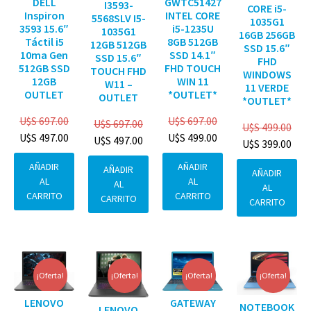
DELL
GWTC51427
I3593-
CORE i5-
Inspiron
INTEL CORE
5568SLV I5-
1035G1
3593 15.6″
i5-1235U
1035G1
16GB 256GB
Táctil i5
8GB 512GB
12GB 512GB
SSD 15.6″
10ma Gen
SSD 14.1″
SSD 15.6″
FHD
512GB SSD
FHD TOUCH
TOUCH FHD
WINDOWS
12GB
WIN 11
W11 –
11 VERDE
OUTLET
*OUTLET*
OUTLET
*OUTLET*
U$S
697.00
U$S
697.00
U$S
697.00
U$S
499.00
U$S
497.00
U$S
499.00
U$S
497.00
U$S
399.00
AÑADIR
AÑADIR
AÑADIR
AÑADIR
AL
AL
AL
AL
CARRITO
CARRITO
CARRITO
CARRITO
¡Oferta!
¡Oferta!
¡Oferta!
¡Oferta!
GATEWAY
LENOVO
NOTEBOOK
LENOVO