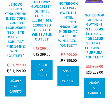
GATEWAY
NOTEBOOK
LENOVO
GWNC31514-
GATEWAY
LEGION
BL INTEL
GWTN141
Y740-17ICHG
NOTEBOOK
CORE i3-
INTEL
INTEL CORE
GATEWAY
1115G4 4GB
CELERON
i7-8750H
GWTN141
128GB SSD
N4020 4GB
16GB 256GB
INTEL CORE
15.6″ FHD
64GB EMMC
SSD + 1TB
i3-1005G1
WIN11 AZUL
14.1″ FHD
RTX 2080
4GB 128GB
OUTLET
WIN11 AZUL
8GB 17.3″
SSD 14.1″
*OUTLET*
FHD 144HZ
FHD WIN 11
U$S
399.00
WIN11
PÚRPURA
U$S
299.00
U$S
299.00
*OUTLET*
*OUTLET*
U$S
199.00
AÑADIR
U$S
1,797.00
U$S
327.00
AL
U$S
1,199.00
AÑADIR
U$S
269.00
CARRITO
AL
CARRITO
AÑADIR
AÑADIR
AL
AL
CARRITO
CARRITO