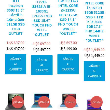
DELL
GWTC51427
I3593-
INTEL CORE
Inspiron
INTEL CORE
5568SLV I5-
i7-9750H
3593 15.6″
i5-1235U
1035G1
16GB 512GB
Táctil i5
8GB 512GB
12GB 512GB
SSD + 1TB
10ma Gen
SSD 14.1″
SSD 15.6″
RTX 2080
512GB SSD
FHD TOUCH
TOUCH FHD
8GB 17.3″
12GB
WIN 11
W11 –
FHD 144HZ
OUTLET
*OUTLET*
OUTLET
WIN11
*OUTLET*
U$S
697.00
U$S
697.00
U$S
697.00
U$S
497.00
U$S
499.00
U$S
1,949.00
U$S
497.00
U$S
1,449.00
AÑADIR
AÑADIR
AÑADIR
AL
AL
AL
AÑADIR
CARRITO
CARRITO
CARRITO
AL
CARRITO
¡Oferta!
¡Oferta!
¡Oferta!
¡Oferta!