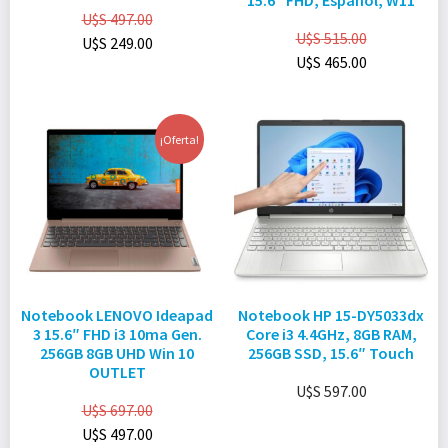
15.6″ FHD, Español, W11
U$S
497.00
U$S
515.00
U$S
249.00
U$S
465.00
¡Oferta!
Notebook LENOVO Ideapad
Notebook HP 15-DY5033dx
3 15.6″ FHD i3 10ma Gen.
Core i3 4.4GHz, 8GB RAM,
256GB 8GB UHD Win 10
256GB SSD, 15.6″ Touch
OUTLET
U$S
597.00
U$S
697.00
U$S
497.00