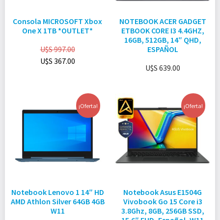
Consola MICROSOFT Xbox
NOTEBOOK ACER GADGET
One X 1TB *OUTLET*
ETBOOK CORE I3 4.4GHZ,
16GB, 512GB, 14″ QHD,
U$S
997.00
ESPAÑOL
U$S
367.00
U$S
639.00
¡Oferta!
¡Oferta!
Notebook Lenovo 1 14″ HD
Notebook Asus E1504G
AMD Athlon Silver 64GB 4GB
Vivobook Go 15 Core i3
W11
3.8Ghz, 8GB, 256GB SSD,