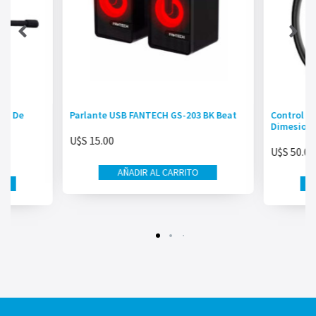
ngo De
Parlante USB FANTECH GS-203 BK Beat
Control U
Dimesion 
U$S
15.00
U$S
50.00
AÑADIR AL CARRITO