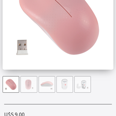
U$S
9.00