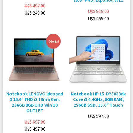
15.6″ FHD, Español, W11
U$S
497.00
U$S
515.00
U$S
249.00
U$S
465.00
¡Oferta!
Notebook LENOVO Ideapad
Notebook HP 15-DY5033dx
3 15.6″ FHD i3 10ma Gen.
Core i3 4.4GHz, 8GB RAM,
256GB 8GB UHD Win 10
256GB SSD, 15.6″ Touch
OUTLET
U$S
597.00
U$S
697.00
U$S
497.00