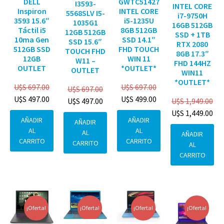
DELL
GWTC51427
I3593-
INTEL CORE
Inspiron
INTEL CORE
5568SLV I5-
i7-9750H
3593 15.6″
i5-1235U
1035G1
16GB 512GB
Táctil i5
8GB 512GB
12GB 512GB
SSD + 1TB
10ma Gen
SSD 14.1″
SSD 15.6″
RTX 2080
512GB SSD
FHD TOUCH
TOUCH FHD
8GB 17.3″
12GB
WIN 11
W11 –
FHD 144HZ
OUTLET
*OUTLET*
OUTLET
WIN11
*OUTLET*
U$S
697.00
U$S
697.00
U$S
697.00
U$S
497.00
U$S
499.00
U$S
1,949.00
U$S
497.00
U$S
1,449.00
AÑADIR
AÑADIR
AÑADIR
AL
AL
AL
AÑADIR
CARRITO
CARRITO
CARRITO
AL
CARRITO
¡Oferta!
¡Oferta!
¡Oferta!
¡Oferta!