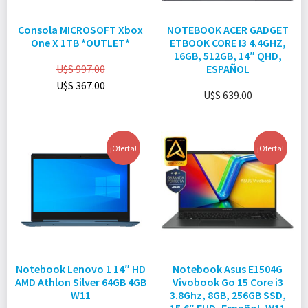
Consola MICROSOFT Xbox
NOTEBOOK ACER GADGET
One X 1TB *OUTLET*
ETBOOK CORE I3 4.4GHZ,
16GB, 512GB, 14″ QHD,
U$S
997.00
ESPAÑOL
U$S
367.00
U$S
639.00
¡Oferta!
¡Oferta!
Notebook Lenovo 1 14″ HD
Notebook Asus E1504G
AMD Athlon Silver 64GB 4GB
Vivobook Go 15 Core i3
W11
3.8Ghz, 8GB, 256GB SSD,