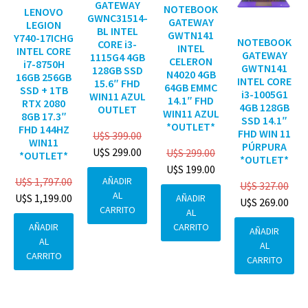
GATEWAY
NOTEBOOK
LENOVO
GWNC31514-
GATEWAY
LEGION
BL INTEL
GWTN141
Y740-17ICHG
NOTEBOOK
CORE i3-
INTEL
INTEL CORE
GATEWAY
1115G4 4GB
CELERON
i7-8750H
GWTN141
128GB SSD
N4020 4GB
16GB 256GB
INTEL CORE
15.6″ FHD
64GB EMMC
SSD + 1TB
i3-1005G1
WIN11 AZUL
14.1″ FHD
RTX 2080
4GB 128GB
OUTLET
WIN11 AZUL
8GB 17.3″
SSD 14.1″
*OUTLET*
FHD 144HZ
FHD WIN 11
U$S
399.00
WIN11
PÚRPURA
U$S
299.00
U$S
299.00
*OUTLET*
*OUTLET*
U$S
199.00
AÑADIR
U$S
1,797.00
U$S
327.00
AL
U$S
1,199.00
AÑADIR
U$S
269.00
CARRITO
AL
CARRITO
AÑADIR
AÑADIR
AL
AL
CARRITO
CARRITO