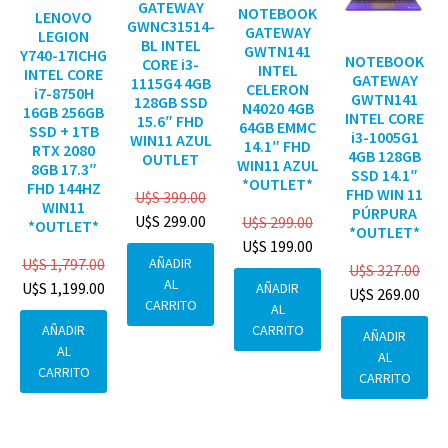
GATEWAY
NOTEBOOK
LENOVO
GWNC31514-
GATEWAY
LEGION
BL INTEL
GWTN141
Y740-17ICHG
NOTEBOOK
CORE i3-
INTEL
INTEL CORE
GATEWAY
1115G4 4GB
CELERON
i7-8750H
GWTN141
128GB SSD
N4020 4GB
16GB 256GB
INTEL CORE
15.6″ FHD
64GB EMMC
SSD + 1TB
i3-1005G1
WIN11 AZUL
14.1″ FHD
RTX 2080
4GB 128GB
OUTLET
WIN11 AZUL
8GB 17.3″
SSD 14.1″
*OUTLET*
FHD 144HZ
FHD WIN 11
U$S
399.00
WIN11
PÚRPURA
U$S
299.00
U$S
299.00
*OUTLET*
*OUTLET*
U$S
199.00
AÑADIR
U$S
1,797.00
U$S
327.00
AL
U$S
1,199.00
AÑADIR
U$S
269.00
CARRITO
AL
CARRITO
AÑADIR
AÑADIR
AL
AL
CARRITO
CARRITO