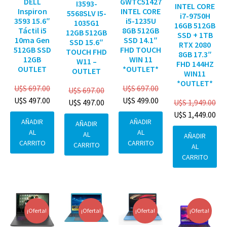
DELL
GWTC51427
I3593-
INTEL CORE
Inspiron
INTEL CORE
5568SLV I5-
i7-9750H
3593 15.6″
i5-1235U
1035G1
16GB 512GB
Táctil i5
8GB 512GB
12GB 512GB
SSD + 1TB
10ma Gen
SSD 14.1″
SSD 15.6″
RTX 2080
512GB SSD
FHD TOUCH
TOUCH FHD
8GB 17.3″
12GB
WIN 11
W11 –
FHD 144HZ
OUTLET
*OUTLET*
OUTLET
WIN11
*OUTLET*
U$S
697.00
U$S
697.00
U$S
697.00
U$S
497.00
U$S
499.00
U$S
1,949.00
U$S
497.00
U$S
1,449.00
AÑADIR
AÑADIR
AÑADIR
AL
AL
AL
AÑADIR
CARRITO
CARRITO
CARRITO
AL
CARRITO
¡Oferta!
¡Oferta!
¡Oferta!
¡Oferta!