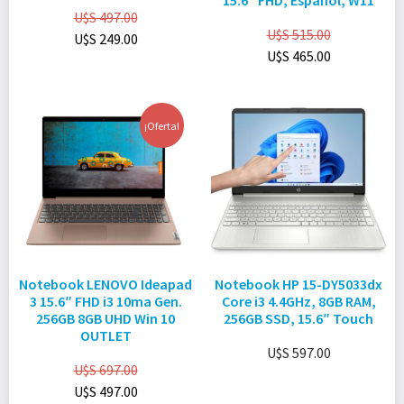
15.6″ FHD, Español, W11
U$S
497.00
U$S
515.00
U$S
249.00
U$S
465.00
¡Oferta!
Notebook LENOVO Ideapad
Notebook HP 15-DY5033dx
3 15.6″ FHD i3 10ma Gen.
Core i3 4.4GHz, 8GB RAM,
256GB 8GB UHD Win 10
256GB SSD, 15.6″ Touch
OUTLET
U$S
597.00
U$S
697.00
U$S
497.00