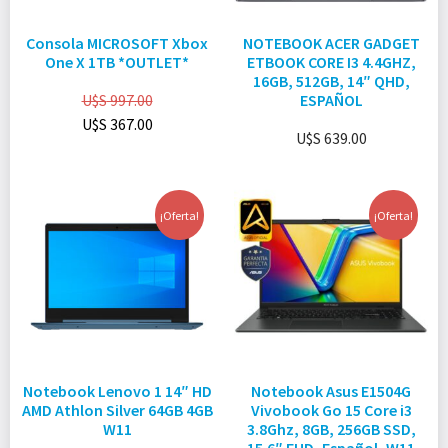
Consola MICROSOFT Xbox
NOTEBOOK ACER GADGET
One X 1TB *OUTLET*
ETBOOK CORE I3 4.4GHZ,
16GB, 512GB, 14″ QHD,
U$S
997.00
ESPAÑOL
U$S
367.00
U$S
639.00
¡Oferta!
¡Oferta!
Notebook Lenovo 1 14″ HD
Notebook Asus E1504G
AMD Athlon Silver 64GB 4GB
Vivobook Go 15 Core i3
W11
3.8Ghz, 8GB, 256GB SSD,