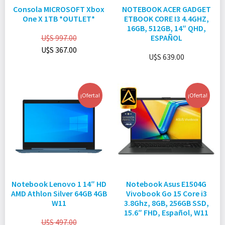
Consola MICROSOFT Xbox
NOTEBOOK ACER GADGET
One X 1TB *OUTLET*
ETBOOK CORE I3 4.4GHZ,
16GB, 512GB, 14″ QHD,
U$S
997.00
ESPAÑOL
U$S
367.00
U$S
639.00
¡Oferta!
¡Oferta!
Notebook Lenovo 1 14″ HD
Notebook Asus E1504G
AMD Athlon Silver 64GB 4GB
Vivobook Go 15 Core i3
W11
3.8Ghz, 8GB, 256GB SSD,
15.6″ FHD, Español, W11
U$S
497.00