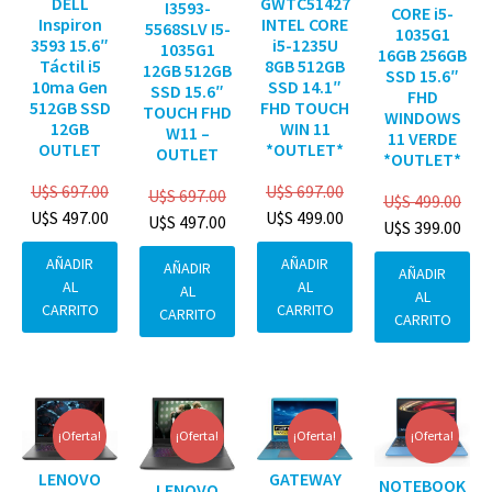
DELL
GWTC51427
I3593-
CORE i5-
Inspiron
INTEL CORE
5568SLV I5-
1035G1
3593 15.6″
i5-1235U
1035G1
16GB 256GB
Táctil i5
8GB 512GB
12GB 512GB
SSD 15.6″
10ma Gen
SSD 14.1″
SSD 15.6″
FHD
512GB SSD
FHD TOUCH
TOUCH FHD
WINDOWS
12GB
WIN 11
W11 –
11 VERDE
OUTLET
*OUTLET*
OUTLET
*OUTLET*
U$S
697.00
U$S
697.00
U$S
697.00
U$S
499.00
U$S
497.00
U$S
499.00
U$S
497.00
U$S
399.00
AÑADIR
AÑADIR
AÑADIR
AÑADIR
AL
AL
AL
AL
CARRITO
CARRITO
CARRITO
CARRITO
¡Oferta!
¡Oferta!
¡Oferta!
¡Oferta!
GATEWAY
LENOVO
NOTEBOOK
LENOVO