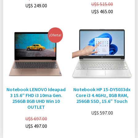
U$S
515.00
U$S
249.00
U$S
465.00
¡Oferta!
Notebook LENOVO Ideapad
Notebook HP 15-DY5033dx
3 15.6″ FHD i3 10ma Gen.
Core i3 4.4GHz, 8GB RAM,
256GB 8GB UHD Win 10
256GB SSD, 15.6″ Touch
OUTLET
U$S
597.00
U$S
697.00
U$S
497.00