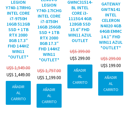
GWNC31514-
LEGION
GATEWAY
LEGION
BL INTEL
Y740-17IRHG
GWTN141
Y740-17ICHG
CORE i3-
INTEL CORE
INTEL
INTEL CORE
1115G4 4GB
i7-9750H
CELERON
i7-8750H
128GB SSD
16GB 512GB
N4020 4GB
16GB 256GB
15.6″ FHD
SSD + 1TB
64GB EMMC
SSD + 1TB
WIN11 AZUL
RTX 2080
14.1″ FHD
RTX 2080
OUTLET
8GB 17.3″
WIN11 AZUL
8GB 17.3″
FHD 144HZ
*OUTLET*
FHD 144HZ
U$S
399.00
WIN11
WIN11
*OUTLET*
U$S
299.00
U$S
299.00
*OUTLET*
U$S
199.00
U$S
1,949.00
AÑADIR
U$S
1,797.00
U$S
1,449.00
AL
U$S
1,199.00
AÑADIR
CARRITO
AL
AÑADIR
CARRITO
AÑADIR
AL
AL
CARRITO
CARRITO