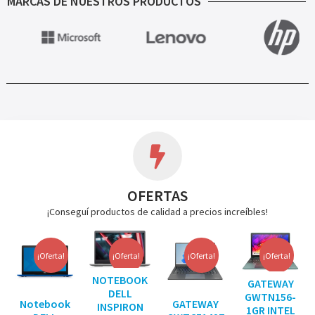
MARCAS DE NUESTROS PRODUCTOS
OFERTAS
¡Conseguí productos de calidad a precios increíbles!
¡Oferta!
¡Oferta!
¡Oferta!
¡Oferta!
NOTEBOOK
GATEWAY
DELL
GWTN156-
Notebook
GATEWAY
INSPIRON
1GR INTEL