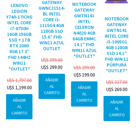
GATEWAY
NOTEBOOK
LENOVO
GWNC31514-
GATEWAY
LEGION
BL INTEL
GWTN141
Y740-17ICHG
NOTEBOOK
CORE i3-
INTEL
INTEL CORE
GATEWAY
1115G4 4GB
CELERON
i7-8750H
GWTN141
128GB SSD
N4020 4GB
16GB 256GB
INTEL CORE
15.6″ FHD
64GB EMMC
SSD + 1TB
i3-1005G1
WIN11 AZUL
14.1″ FHD
RTX 2080
4GB 128GB
OUTLET
WIN11 AZUL
8GB 17.3″
SSD 14.1″
*OUTLET*
FHD 144HZ
FHD WIN 11
U$S
399.00
WIN11
PÚRPURA
U$S
299.00
U$S
299.00
*OUTLET*
*OUTLET*
U$S
199.00
AÑADIR
U$S
1,797.00
U$S
327.00
AL
U$S
1,199.00
AÑADIR
U$S
269.00
CARRITO
AL
CARRITO
AÑADIR
AÑADIR
AL
AL
CARRITO
CARRITO