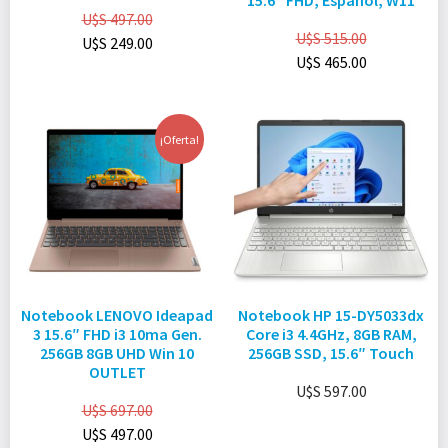
15.6″ FHD, Español, W11
U$S
497.00
U$S
515.00
U$S
249.00
U$S
465.00
¡Oferta!
Notebook LENOVO Ideapad
Notebook HP 15-DY5033dx
3 15.6″ FHD i3 10ma Gen.
Core i3 4.4GHz, 8GB RAM,
256GB 8GB UHD Win 10
256GB SSD, 15.6″ Touch
OUTLET
U$S
597.00
U$S
697.00
U$S
497.00