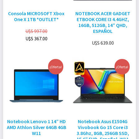
Consola MICROSOFT Xbox
NOTEBOOK ACER GADGET
One X 1TB *OUTLET*
ETBOOK CORE I3 4.4GHZ,
16GB, 512GB, 14″ QHD,
U$S
997.00
ESPAÑOL
U$S
367.00
U$S
639.00
¡Oferta!
¡Oferta!
Notebook Lenovo 1 14″ HD
Notebook Asus E1504G
AMD Athlon Silver 64GB 4GB
Vivobook Go 15 Core i3
W11
3.8Ghz, 8GB, 256GB SSD,