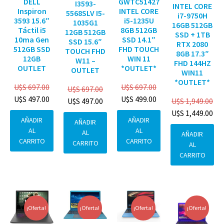
DELL
GWTC51427
I3593-
INTEL CORE
Inspiron
INTEL CORE
5568SLV I5-
i7-9750H
3593 15.6″
i5-1235U
1035G1
16GB 512GB
Táctil i5
8GB 512GB
12GB 512GB
SSD + 1TB
10ma Gen
SSD 14.1″
SSD 15.6″
RTX 2080
512GB SSD
FHD TOUCH
TOUCH FHD
8GB 17.3″
12GB
WIN 11
W11 –
FHD 144HZ
OUTLET
*OUTLET*
OUTLET
WIN11
*OUTLET*
U$S
697.00
U$S
697.00
U$S
697.00
U$S
497.00
U$S
499.00
U$S
1,949.00
U$S
497.00
U$S
1,449.00
AÑADIR
AÑADIR
AÑADIR
AL
AL
AL
AÑADIR
CARRITO
CARRITO
CARRITO
AL
CARRITO
¡Oferta!
¡Oferta!
¡Oferta!
¡Oferta!