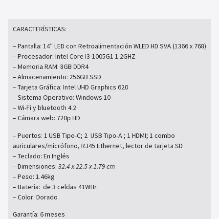
CARACTERÍSTICAS:
– Pantalla: 14″ LED con Retroalimentación WLED HD SVA (1366 x 768)
– Procesador: Intel Core I3-1005G1 1.2GHZ
– Memoria RAM: 8GB DDR4
– Almacenamiento: 256GB SSD
– Tarjeta Gráfica: Intel UHD Graphics 620
– Sistema Operativo: Windows 10
– Wi-Fi y bluetooth 4.2
– Cámara web: 720p HD
– Puertos: 1 USB Tipo-C; 2 USB Tipo-A ; 1 HDMI; 1 combo
auriculares/micrófono, RJ45 Ethernet, lector de tarjeta SD
– Teclado: En Inglés
– Dimensiones:
32.4 x 22.5 x 1.79 cm
– Peso: 1.46kg
– Batería: de 3 celdas 41WHr.
– Color: Dorado
Garantía: 6 meses