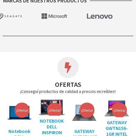
MARCAS DE NUESTROS PRODUCTOS
OFERTAS
¡Conseguí productos de calidad a precios increíbles!
¡Oferta!
¡Oferta!
¡Oferta!
¡Oferta!
NOTEBOOK
GATEWAY
DELL
GWTN156-
Notebook
GATEWAY
INSPIRON
1GR INTEL