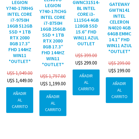
GWNC31514-
LEGION
GATEWAY
LEGION
BL INTEL
Y740-17IRHG
GWTN141
Y740-17ICHG
CORE i3-
INTEL CORE
INTEL
INTEL CORE
1115G4 4GB
i7-9750H
CELERON
i7-8750H
128GB SSD
16GB 512GB
N4020 4GB
16GB 256GB
15.6″ FHD
SSD + 1TB
64GB EMMC
SSD + 1TB
WIN11 AZUL
RTX 2080
14.1″ FHD
RTX 2080
OUTLET
8GB 17.3″
WIN11 AZUL
8GB 17.3″
FHD 144HZ
*OUTLET*
FHD 144HZ
U$S
399.00
WIN11
WIN11
*OUTLET*
U$S
299.00
U$S
299.00
*OUTLET*
U$S
199.00
U$S
1,949.00
AÑADIR
U$S
1,797.00
U$S
1,449.00
AL
U$S
1,199.00
AÑADIR
CARRITO
AL
AÑADIR
CARRITO
AÑADIR
AL
AL
CARRITO
CARRITO