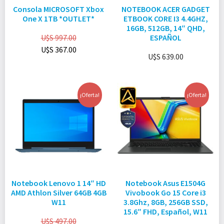
Consola MICROSOFT Xbox
NOTEBOOK ACER GADGET
One X 1TB *OUTLET*
ETBOOK CORE I3 4.4GHZ,
16GB, 512GB, 14″ QHD,
U$S
997.00
ESPAÑOL
U$S
367.00
U$S
639.00
¡Oferta!
¡Oferta!
Notebook Lenovo 1 14″ HD
Notebook Asus E1504G
AMD Athlon Silver 64GB 4GB
Vivobook Go 15 Core i3
W11
3.8Ghz, 8GB, 256GB SSD,
15.6″ FHD, Español, W11
U$S
497.00