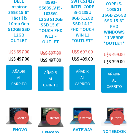
DELL
GWTC51427
I3593-
CORE i5-
Inspiron
INTEL CORE
5568SLV I5-
1035G1
3593 15.6″
i5-1235U
1035G1
16GB 256GB
Táctil i5
8GB 512GB
12GB 512GB
SSD 15.6″
10ma Gen
SSD 14.1″
SSD 15.6″
FHD
512GB SSD
FHD TOUCH
TOUCH FHD
WINDOWS
12GB
WIN 11
W11 –
11 VERDE
OUTLET
*OUTLET*
OUTLET
*OUTLET*
U$S
697.00
U$S
697.00
U$S
697.00
U$S
499.00
U$S
497.00
U$S
499.00
U$S
497.00
U$S
399.00
AÑADIR
AÑADIR
AÑADIR
AÑADIR
AL
AL
AL
AL
CARRITO
CARRITO
CARRITO
CARRITO
¡Oferta!
¡Oferta!
¡Oferta!
¡Oferta!
GATEWAY
LENOVO
NOTEBOOK
LENOVO