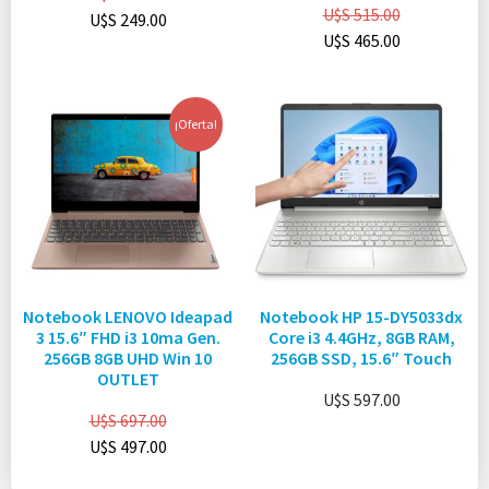
U$S
515.00
U$S
249.00
U$S
465.00
¡Oferta!
Notebook LENOVO Ideapad
Notebook HP 15-DY5033dx
3 15.6″ FHD i3 10ma Gen.
Core i3 4.4GHz, 8GB RAM,
256GB 8GB UHD Win 10
256GB SSD, 15.6″ Touch
OUTLET
U$S
597.00
U$S
697.00
U$S
497.00