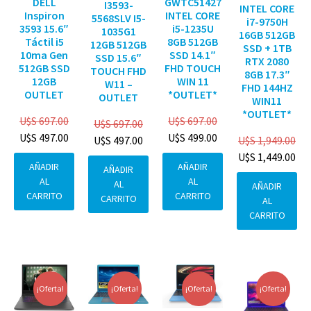
DELL
GWTC51427
I3593-
INTEL CORE
Inspiron
INTEL CORE
5568SLV I5-
i7-9750H
3593 15.6″
i5-1235U
1035G1
16GB 512GB
Táctil i5
8GB 512GB
12GB 512GB
SSD + 1TB
10ma Gen
SSD 14.1″
SSD 15.6″
RTX 2080
512GB SSD
FHD TOUCH
TOUCH FHD
8GB 17.3″
12GB
WIN 11
W11 –
FHD 144HZ
OUTLET
*OUTLET*
OUTLET
WIN11
*OUTLET*
U$S
697.00
U$S
697.00
U$S
697.00
U$S
497.00
U$S
499.00
U$S
1,949.00
U$S
497.00
U$S
1,449.00
AÑADIR
AÑADIR
AÑADIR
AL
AL
AL
AÑADIR
CARRITO
CARRITO
CARRITO
AL
CARRITO
¡Oferta!
¡Oferta!
¡Oferta!
¡Oferta!