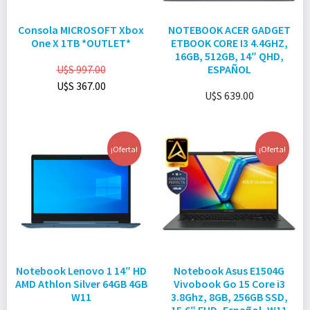
Consola MICROSOFT Xbox
NOTEBOOK ACER GADGET
One X 1TB *OUTLET*
ETBOOK CORE I3 4.4GHZ,
16GB, 512GB, 14″ QHD,
U$S
997.00
ESPAÑOL
U$S
367.00
U$S
639.00
¡Oferta!
¡Oferta!
Notebook Lenovo 1 14″ HD
Notebook Asus E1504G
AMD Athlon Silver 64GB 4GB
Vivobook Go 15 Core i3
W11
3.8Ghz, 8GB, 256GB SSD,