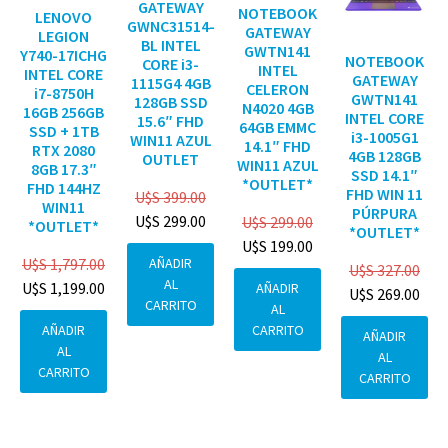
GATEWAY
NOTEBOOK
LENOVO
GWNC31514-
GATEWAY
LEGION
BL INTEL
GWTN141
Y740-17ICHG
NOTEBOOK
CORE i3-
INTEL
INTEL CORE
GATEWAY
1115G4 4GB
CELERON
i7-8750H
GWTN141
128GB SSD
N4020 4GB
16GB 256GB
INTEL CORE
15.6″ FHD
64GB EMMC
SSD + 1TB
i3-1005G1
WIN11 AZUL
14.1″ FHD
RTX 2080
4GB 128GB
OUTLET
WIN11 AZUL
8GB 17.3″
SSD 14.1″
*OUTLET*
FHD 144HZ
FHD WIN 11
U$S
399.00
WIN11
PÚRPURA
U$S
299.00
U$S
299.00
*OUTLET*
*OUTLET*
U$S
199.00
AÑADIR
U$S
1,797.00
U$S
327.00
AL
U$S
1,199.00
AÑADIR
U$S
269.00
CARRITO
AL
CARRITO
AÑADIR
AÑADIR
AL
AL
CARRITO
CARRITO