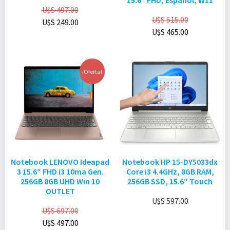
15.6″ FHD, Español, W11
U$S
497.00
U$S
515.00
U$S
249.00
U$S
465.00
¡Oferta!
Notebook LENOVO Ideapad
Notebook HP 15-DY5033dx
3 15.6″ FHD i3 10ma Gen.
Core i3 4.4GHz, 8GB RAM,
256GB 8GB UHD Win 10
256GB SSD, 15.6″ Touch
OUTLET
U$S
597.00
U$S
697.00
U$S
497.00