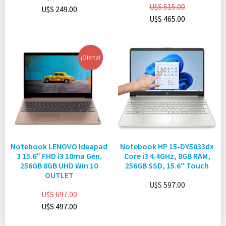
U$S
515.00
U$S
249.00
U$S
465.00
¡Oferta!
Notebook LENOVO Ideapad
Notebook HP 15-DY5033dx
3 15.6″ FHD i3 10ma Gen.
Core i3 4.4GHz, 8GB RAM,
256GB 8GB UHD Win 10
256GB SSD, 15.6″ Touch
OUTLET
U$S
597.00
U$S
697.00
U$S
497.00