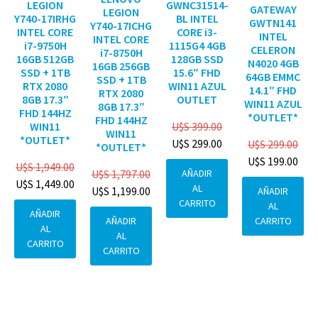
GWNC31514-
LEGION
GATEWAY
LEGION
BL INTEL
Y740-17IRHG
GWTN141
Y740-17ICHG
CORE i3-
INTEL CORE
INTEL
INTEL CORE
1115G4 4GB
i7-9750H
CELERON
i7-8750H
128GB SSD
16GB 512GB
N4020 4GB
16GB 256GB
15.6″ FHD
SSD + 1TB
64GB EMMC
SSD + 1TB
WIN11 AZUL
RTX 2080
14.1″ FHD
RTX 2080
OUTLET
8GB 17.3″
WIN11 AZUL
8GB 17.3″
FHD 144HZ
*OUTLET*
FHD 144HZ
U$S
399.00
WIN11
WIN11
*OUTLET*
U$S
299.00
U$S
299.00
*OUTLET*
U$S
199.00
U$S
1,949.00
AÑADIR
U$S
1,797.00
U$S
1,449.00
AL
U$S
1,199.00
AÑADIR
CARRITO
AL
AÑADIR
CARRITO
AÑADIR
AL
AL
CARRITO
CARRITO