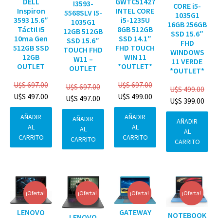
DELL
GWTC51427
I3593-
CORE i5-
Inspiron
INTEL CORE
5568SLV I5-
1035G1
3593 15.6″
i5-1235U
1035G1
16GB 256GB
Táctil i5
8GB 512GB
12GB 512GB
SSD 15.6″
10ma Gen
SSD 14.1″
SSD 15.6″
FHD
512GB SSD
FHD TOUCH
TOUCH FHD
WINDOWS
12GB
WIN 11
W11 –
11 VERDE
OUTLET
*OUTLET*
OUTLET
*OUTLET*
U$S
697.00
U$S
697.00
U$S
697.00
U$S
499.00
U$S
497.00
U$S
499.00
U$S
497.00
U$S
399.00
AÑADIR
AÑADIR
AÑADIR
AÑADIR
AL
AL
AL
AL
CARRITO
CARRITO
CARRITO
CARRITO
¡Oferta!
¡Oferta!
¡Oferta!
¡Oferta!
GATEWAY
LENOVO
NOTEBOOK
LENOVO