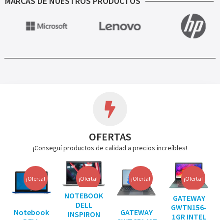
MARCAS DE NUESTROS PRODUCTOS
OFERTAS
¡Conseguí productos de calidad a precios increíbles!
¡Oferta!
¡Oferta!
¡Oferta!
¡Oferta!
NOTEBOOK
GATEWAY
DELL
GWTN156-
Notebook
GATEWAY
INSPIRON
1GR INTEL