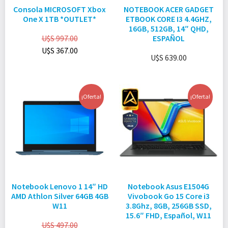
Consola MICROSOFT Xbox
NOTEBOOK ACER GADGET
One X 1TB *OUTLET*
ETBOOK CORE I3 4.4GHZ,
16GB, 512GB, 14″ QHD,
U$S
997.00
ESPAÑOL
U$S
367.00
U$S
639.00
¡Oferta!
¡Oferta!
Notebook Lenovo 1 14″ HD
Notebook Asus E1504G
AMD Athlon Silver 64GB 4GB
Vivobook Go 15 Core i3
W11
3.8Ghz, 8GB, 256GB SSD,
15.6″ FHD, Español, W11
U$S
497.00