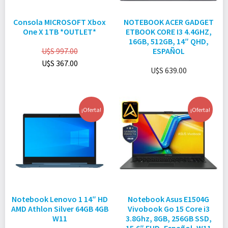
Consola MICROSOFT Xbox
NOTEBOOK ACER GADGET
One X 1TB *OUTLET*
ETBOOK CORE I3 4.4GHZ,
16GB, 512GB, 14″ QHD,
U$S
997.00
ESPAÑOL
U$S
367.00
U$S
639.00
¡Oferta!
¡Oferta!
Notebook Lenovo 1 14″ HD
Notebook Asus E1504G
AMD Athlon Silver 64GB 4GB
Vivobook Go 15 Core i3
W11
3.8Ghz, 8GB, 256GB SSD,