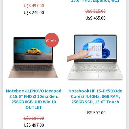
15.6″ FHD, Español, W11
U$S
497.00
U$S
515.00
U$S
249.00
U$S
465.00
¡Oferta!
Notebook LENOVO Ideapad
Notebook HP 15-DY5033dx
3 15.6″ FHD i3 10ma Gen.
Core i3 4.4GHz, 8GB RAM,
256GB 8GB UHD Win 10
256GB SSD, 15.6″ Touch
OUTLET
U$S
597.00
U$S
697.00
U$S
497.00