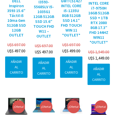
DELL
GWTC51427
I3593-
INTEL CORE
Inspiron
INTEL CORE
5568SLV I5-
i7-9750H
3593 15.6″
i5-1235U
1035G1
16GB 512GB
Táctil i5
8GB 512GB
12GB 512GB
SSD + 1TB
10ma Gen
SSD 14.1″
SSD 15.6″
RTX 2080
512GB SSD
FHD TOUCH
TOUCH FHD
8GB 17.3″
12GB
WIN 11
W11 –
FHD 144HZ
OUTLET
*OUTLET*
OUTLET
WIN11
*OUTLET*
U$S
697.00
U$S
697.00
U$S
697.00
U$S
497.00
U$S
499.00
U$S
1,949.00
U$S
497.00
U$S
1,449.00
AÑADIR
AÑADIR
AÑADIR
AL
AL
AL
AÑADIR
CARRITO
CARRITO
CARRITO
AL
CARRITO
¡Oferta!
¡Oferta!
¡Oferta!
¡Oferta!