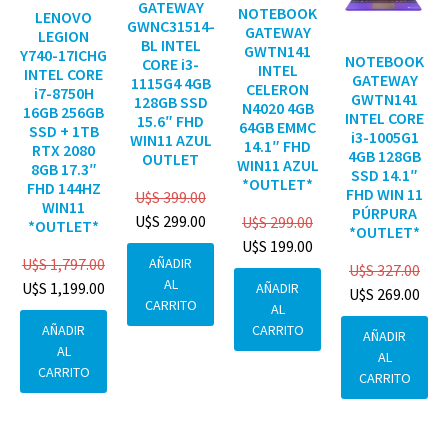
GATEWAY
NOTEBOOK
LENOVO
GWNC31514-
GATEWAY
LEGION
BL INTEL
GWTN141
Y740-17ICHG
NOTEBOOK
CORE i3-
INTEL
INTEL CORE
GATEWAY
1115G4 4GB
CELERON
i7-8750H
GWTN141
128GB SSD
N4020 4GB
16GB 256GB
INTEL CORE
15.6″ FHD
64GB EMMC
SSD + 1TB
i3-1005G1
WIN11 AZUL
14.1″ FHD
RTX 2080
4GB 128GB
OUTLET
WIN11 AZUL
8GB 17.3″
SSD 14.1″
*OUTLET*
FHD 144HZ
FHD WIN 11
U$S
399.00
WIN11
PÚRPURA
U$S
299.00
U$S
299.00
*OUTLET*
*OUTLET*
U$S
199.00
AÑADIR
U$S
1,797.00
U$S
327.00
AL
U$S
1,199.00
AÑADIR
U$S
269.00
CARRITO
AL
CARRITO
AÑADIR
AÑADIR
AL
AL
CARRITO
CARRITO