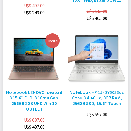
15.6″ FHD, Español, W11
U$S
497.00
U$S
515.00
U$S
249.00
U$S
465.00
¡Oferta!
Notebook LENOVO Ideapad
Notebook HP 15-DY5033dx
3 15.6″ FHD i3 10ma Gen.
Core i3 4.4GHz, 8GB RAM,
256GB 8GB UHD Win 10
256GB SSD, 15.6″ Touch
OUTLET
U$S
597.00
U$S
697.00
U$S
497.00