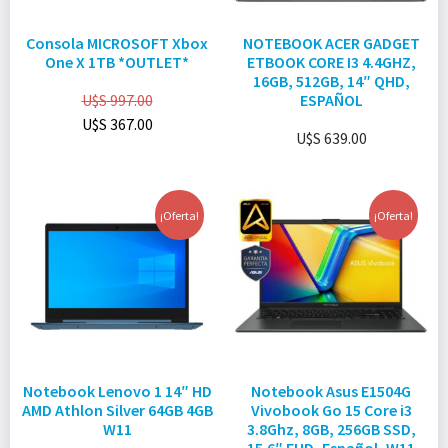
Consola MICROSOFT Xbox
NOTEBOOK ACER GADGET
One X 1TB *OUTLET*
ETBOOK CORE I3 4.4GHZ,
16GB, 512GB, 14″ QHD,
U$S
997.00
ESPAÑOL
U$S
367.00
U$S
639.00
¡Oferta!
¡Oferta!
Notebook Lenovo 1 14″ HD
Notebook Asus E1504G
AMD Athlon Silver 64GB 4GB
Vivobook Go 15 Core i3
W11
3.8Ghz, 8GB, 256GB SSD,