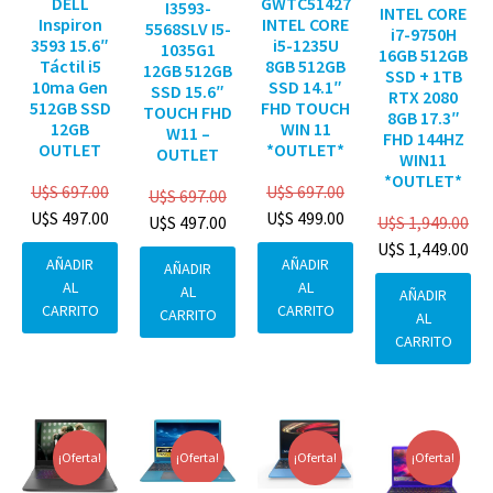
DELL
GWTC51427
I3593-
INTEL CORE
Inspiron
INTEL CORE
5568SLV I5-
i7-9750H
3593 15.6″
i5-1235U
1035G1
16GB 512GB
Táctil i5
8GB 512GB
12GB 512GB
SSD + 1TB
10ma Gen
SSD 14.1″
SSD 15.6″
RTX 2080
512GB SSD
FHD TOUCH
TOUCH FHD
8GB 17.3″
12GB
WIN 11
W11 –
FHD 144HZ
OUTLET
*OUTLET*
OUTLET
WIN11
*OUTLET*
U$S
697.00
U$S
697.00
U$S
697.00
U$S
497.00
U$S
499.00
U$S
1,949.00
U$S
497.00
U$S
1,449.00
AÑADIR
AÑADIR
AÑADIR
AL
AL
AL
AÑADIR
CARRITO
CARRITO
CARRITO
AL
CARRITO
¡Oferta!
¡Oferta!
¡Oferta!
¡Oferta!