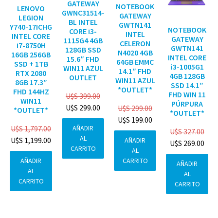
GATEWAY
NOTEBOOK
LENOVO
GWNC31514-
GATEWAY
LEGION
BL INTEL
GWTN141
Y740-17ICHG
NOTEBOOK
CORE i3-
INTEL
INTEL CORE
GATEWAY
1115G4 4GB
CELERON
i7-8750H
GWTN141
128GB SSD
N4020 4GB
16GB 256GB
INTEL CORE
15.6″ FHD
64GB EMMC
SSD + 1TB
i3-1005G1
WIN11 AZUL
14.1″ FHD
RTX 2080
4GB 128GB
OUTLET
WIN11 AZUL
8GB 17.3″
SSD 14.1″
*OUTLET*
FHD 144HZ
FHD WIN 11
U$S
399.00
WIN11
PÚRPURA
U$S
299.00
U$S
299.00
*OUTLET*
*OUTLET*
U$S
199.00
AÑADIR
U$S
1,797.00
U$S
327.00
AL
U$S
1,199.00
AÑADIR
U$S
269.00
CARRITO
AL
CARRITO
AÑADIR
AÑADIR
AL
AL
CARRITO
CARRITO