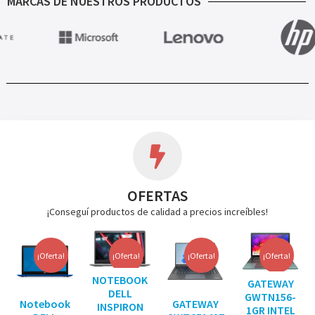
MARCAS DE NUESTROS PRODUCTOS
OFERTAS
¡Conseguí productos de calidad a precios increíbles!
¡Oferta!
¡Oferta!
¡Oferta!
¡Oferta!
NOTEBOOK
GATEWAY
DELL
GWTN156-
Notebook
GATEWAY
INSPIRON
1GR INTEL