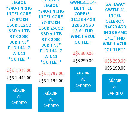
GWNC31514-
LEGION
GATEWAY
LEGION
BL INTEL
Y740-17IRHG
GWTN141
Y740-17ICHG
CORE i3-
INTEL CORE
INTEL
INTEL CORE
1115G4 4GB
i7-9750H
CELERON
i7-8750H
128GB SSD
16GB 512GB
N4020 4GB
16GB 256GB
15.6″ FHD
SSD + 1TB
64GB EMMC
SSD + 1TB
WIN11 AZUL
RTX 2080
14.1″ FHD
RTX 2080
OUTLET
8GB 17.3″
WIN11 AZUL
8GB 17.3″
FHD 144HZ
*OUTLET*
FHD 144HZ
U$S
399.00
WIN11
WIN11
*OUTLET*
U$S
299.00
U$S
299.00
*OUTLET*
U$S
199.00
U$S
1,949.00
AÑADIR
U$S
1,797.00
U$S
1,449.00
AL
U$S
1,199.00
AÑADIR
CARRITO
AL
AÑADIR
CARRITO
AÑADIR
AL
AL
CARRITO
CARRITO