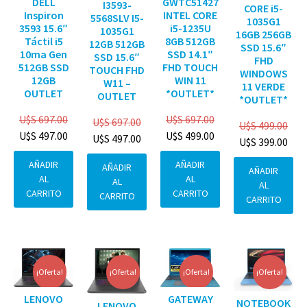
DELL
GWTC51427
I3593-
CORE i5-
Inspiron
INTEL CORE
5568SLV I5-
1035G1
3593 15.6″
i5-1235U
1035G1
16GB 256GB
Táctil i5
8GB 512GB
12GB 512GB
SSD 15.6″
10ma Gen
SSD 14.1″
SSD 15.6″
FHD
512GB SSD
FHD TOUCH
TOUCH FHD
WINDOWS
12GB
WIN 11
W11 –
11 VERDE
OUTLET
*OUTLET*
OUTLET
*OUTLET*
U$S
697.00
U$S
697.00
U$S
697.00
U$S
499.00
U$S
497.00
U$S
499.00
U$S
497.00
U$S
399.00
AÑADIR
AÑADIR
AÑADIR
AÑADIR
AL
AL
AL
AL
CARRITO
CARRITO
CARRITO
CARRITO
¡Oferta!
¡Oferta!
¡Oferta!
¡Oferta!
GATEWAY
LENOVO
NOTEBOOK
LENOVO