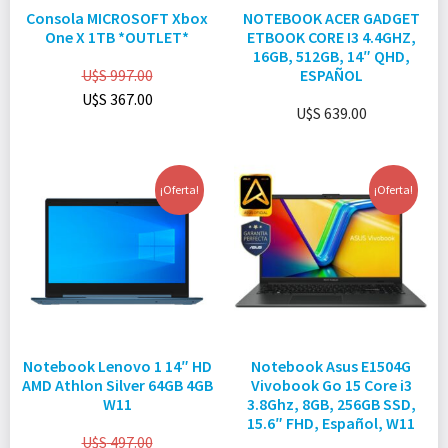
Consola MICROSOFT Xbox
NOTEBOOK ACER GADGET
One X 1TB *OUTLET*
ETBOOK CORE I3 4.4GHZ,
16GB, 512GB, 14″ QHD,
U$S
997.00
ESPAÑOL
U$S
367.00
U$S
639.00
¡Oferta!
¡Oferta!
Notebook Lenovo 1 14″ HD
Notebook Asus E1504G
AMD Athlon Silver 64GB 4GB
Vivobook Go 15 Core i3
W11
3.8Ghz, 8GB, 256GB SSD,
15.6″ FHD, Español, W11
U$S
497.00