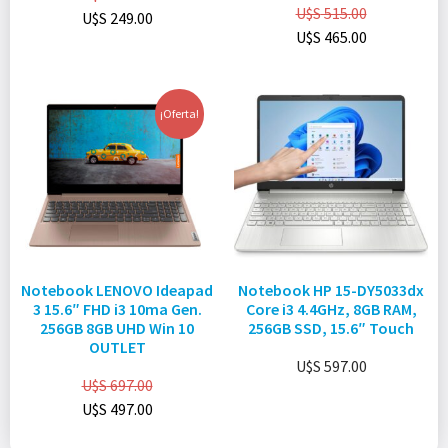
U$S
515.00
U$S
249.00
U$S
465.00
¡Oferta!
Notebook LENOVO Ideapad
Notebook HP 15-DY5033dx
3 15.6″ FHD i3 10ma Gen.
Core i3 4.4GHz, 8GB RAM,
256GB 8GB UHD Win 10
256GB SSD, 15.6″ Touch
OUTLET
U$S
597.00
U$S
697.00
U$S
497.00