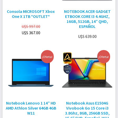
Consola MICROSOFT Xbox
NOTEBOOK ACER GADGET
One X 1TB *OUTLET*
ETBOOK CORE I3 4.4GHZ,
16GB, 512GB, 14″ QHD,
U$S
997.00
ESPAÑOL
U$S
367.00
U$S
639.00
¡Oferta!
¡Oferta!
Notebook Lenovo 1 14″ HD
Notebook Asus E1504G
AMD Athlon Silver 64GB 4GB
Vivobook Go 15 Core i3
W11
3.8Ghz, 8GB, 256GB SSD,