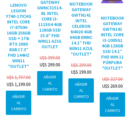
GATEWAY
NOTEBOOK
LENOVO
GWNC31514-
GATEWAY
LEGION
BL INTEL
GWTN141
Y740-17ICHG
NOTEBOOK
CORE i3-
INTEL
INTEL CORE
GATEWAY
1115G4 4GB
CELERON
i7-8750H
GWTN141
128GB SSD
N4020 4GB
16GB 256GB
INTEL CORE
15.6″ FHD
64GB EMMC
SSD + 1TB
i3-1005G1
WIN11 AZUL
14.1″ FHD
RTX 2080
4GB 128GB
OUTLET
WIN11 AZUL
8GB 17.3″
SSD 14.1″
*OUTLET*
FHD 144HZ
FHD WIN 11
U$S
399.00
WIN11
PÚRPURA
U$S
299.00
U$S
299.00
*OUTLET*
*OUTLET*
U$S
199.00
AÑADIR
U$S
1,797.00
U$S
327.00
AL
U$S
1,199.00
AÑADIR
U$S
269.00
CARRITO
AL
CARRITO
AÑADIR
AÑADIR
AL
AL
CARRITO
CARRITO