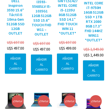
DELL
GWTC51427
I3593-
INTEL CORE
Inspiron
INTEL CORE
5568SLV I5-
i7-9750H
3593 15.6″
i5-1235U
1035G1
16GB 512GB
Táctil i5
8GB 512GB
12GB 512GB
SSD + 1TB
10ma Gen
SSD 14.1″
SSD 15.6″
RTX 2080
512GB SSD
FHD TOUCH
TOUCH FHD
8GB 17.3″
12GB
WIN 11
W11 –
FHD 144HZ
OUTLET
*OUTLET*
OUTLET
WIN11
*OUTLET*
U$S
697.00
U$S
697.00
U$S
697.00
U$S
497.00
U$S
499.00
U$S
1,949.00
U$S
497.00
U$S
1,449.00
AÑADIR
AÑADIR
AÑADIR
AL
AL
AL
AÑADIR
CARRITO
CARRITO
CARRITO
AL
CARRITO
¡Oferta!
¡Oferta!
¡Oferta!
¡Oferta!