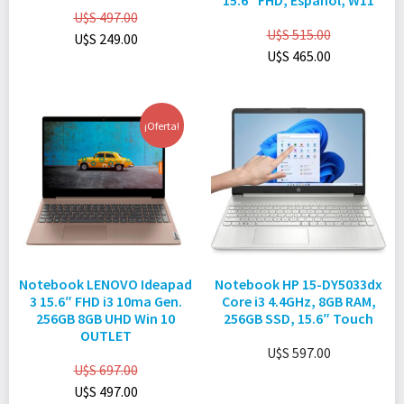
15.6″ FHD, Español, W11
U$S
497.00
U$S
515.00
U$S
249.00
U$S
465.00
¡Oferta!
Notebook LENOVO Ideapad
Notebook HP 15-DY5033dx
3 15.6″ FHD i3 10ma Gen.
Core i3 4.4GHz, 8GB RAM,
256GB 8GB UHD Win 10
256GB SSD, 15.6″ Touch
OUTLET
U$S
597.00
U$S
697.00
U$S
497.00