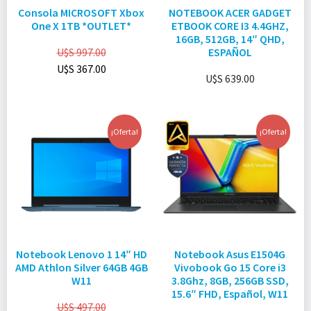
Consola MICROSOFT Xbox
NOTEBOOK ACER GADGET
One X 1TB *OUTLET*
ETBOOK CORE I3 4.4GHZ,
16GB, 512GB, 14″ QHD,
U$S
997.00
ESPAÑOL
U$S
367.00
U$S
639.00
¡Oferta!
¡Oferta!
Notebook Lenovo 1 14″ HD
Notebook Asus E1504G
AMD Athlon Silver 64GB 4GB
Vivobook Go 15 Core i3
W11
3.8Ghz, 8GB, 256GB SSD,
15.6″ FHD, Español, W11
U$S
497.00