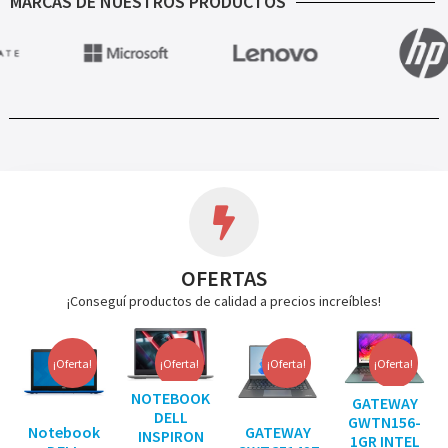
MARCAS DE NUESTROS PRODUCTOS
OFERTAS
¡Conseguí productos de calidad a precios increíbles!
¡Oferta!
¡Oferta!
¡Oferta!
¡Oferta!
NOTEBOOK
GATEWAY
DELL
GWTN156-
Notebook
GATEWAY
INSPIRON
1GR INTEL