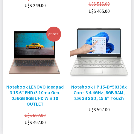
U$S
515.00
U$S
249.00
U$S
465.00
¡Oferta!
Notebook LENOVO Ideapad
Notebook HP 15-DY5033dx
3 15.6″ FHD i3 10ma Gen.
Core i3 4.4GHz, 8GB RAM,
256GB 8GB UHD Win 10
256GB SSD, 15.6″ Touch
OUTLET
U$S
597.00
U$S
697.00
U$S
497.00