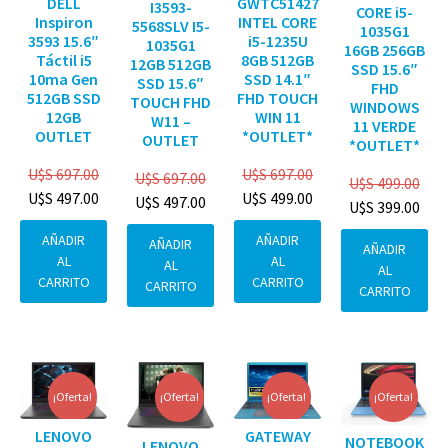
DELL
GWTC51427
I3593-
CORE i5-
Inspiron
INTEL CORE
5568SLV I5-
1035G1
3593 15.6″
i5-1235U
1035G1
16GB 256GB
Táctil i5
8GB 512GB
12GB 512GB
SSD 15.6″
10ma Gen
SSD 14.1″
SSD 15.6″
FHD
512GB SSD
FHD TOUCH
TOUCH FHD
WINDOWS
12GB
WIN 11
W11 –
11 VERDE
OUTLET
*OUTLET*
OUTLET
*OUTLET*
U$S
697.00
U$S
697.00
U$S
697.00
U$S
499.00
U$S
497.00
U$S
499.00
U$S
497.00
U$S
399.00
AÑADIR
AÑADIR
AÑADIR
AÑADIR
AL
AL
AL
AL
CARRITO
CARRITO
CARRITO
CARRITO
¡Oferta!
¡Oferta!
¡Oferta!
¡Oferta!
GATEWAY
LENOVO
NOTEBOOK
LENOVO