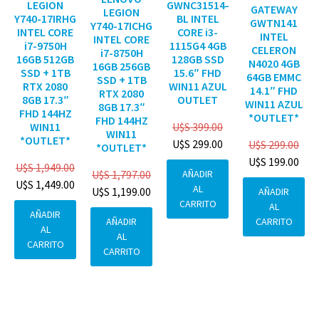
GWNC31514-
LEGION
GATEWAY
LEGION
BL INTEL
Y740-17IRHG
GWTN141
Y740-17ICHG
CORE i3-
INTEL CORE
INTEL
INTEL CORE
1115G4 4GB
i7-9750H
CELERON
i7-8750H
128GB SSD
16GB 512GB
N4020 4GB
16GB 256GB
15.6″ FHD
SSD + 1TB
64GB EMMC
SSD + 1TB
WIN11 AZUL
RTX 2080
14.1″ FHD
RTX 2080
OUTLET
8GB 17.3″
WIN11 AZUL
8GB 17.3″
FHD 144HZ
*OUTLET*
FHD 144HZ
U$S
399.00
WIN11
WIN11
*OUTLET*
U$S
299.00
U$S
299.00
*OUTLET*
U$S
199.00
U$S
1,949.00
AÑADIR
U$S
1,797.00
U$S
1,449.00
AL
U$S
1,199.00
AÑADIR
CARRITO
AL
AÑADIR
CARRITO
AÑADIR
AL
AL
CARRITO
CARRITO