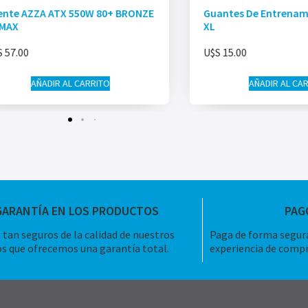
ente AZZA ATX 550W 80+ BRONZE
Guantes De Entrenami
MAX
XL
S
57.00
U$S
15.00
AÑADIR AL CARRITO
AÑADIR AL CA
GARANTÍA EN LOS PRODUCTOS
PAG
tan seguros de la calidad de nuestros
Paga de forma segura
s que ofrecemos una garantía total.
experiencia de compr