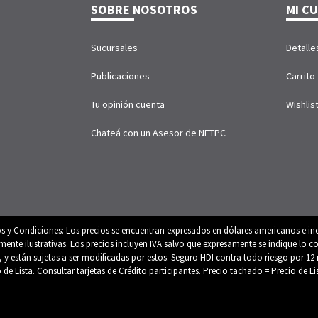
SOBRE NOSOTROS
MI C
Sucursales
Detalle
Publicaciones
Carrito
Tu opinión cuenta
Wishlis
Chateá con un Asesor de NETPC
os y Condiciones: Los precios se encuentran expresados en dólares americanos e inc
e ilustrativas. Los precios incluyen IVA salvo que expresamente se indique lo con
es, y están sujetas a ser modificadas por estos. Seguro HDI contra todo riesgo por
o de Lista. Consultar tarjetas de Crédito participantes. Precio tachado = Precio de L