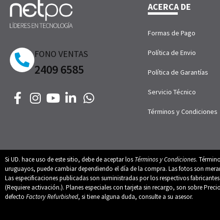
ACERCA DE
Formas de Pago
FONO VENTAS
Política de Envio
2409 6585
Política de Garantías
Servicio Técnico
Términos y Condiciones
Si UD. hace uso de este sitio, debe de aceptar los
Términos y Condiciones
. Términ
uruguayos, puede cambiar dependiendo el día de la compra. Las fotos son merament
Las especificaciones publicadas son suministradas por los respectivos fabricant
(Requiere activación.). Planes especiales con tarjeta sin recargo, son sobre Preci
defecto
Factory Refurbished
, si tiene alguna duda, consulte a su asesor.