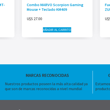
MT-
Combo MARVO Scorpion Gaming
Fu
Mouse + Teclado KM409
ZU
U$S
27.00
U$
AÑADIR AL CARRITO
MARCAS RECONOCIDAS
Nuestros productos poseen la más alta calidad ya
Estamos 
que son de marcas reconocidas a nivel mundial
producto