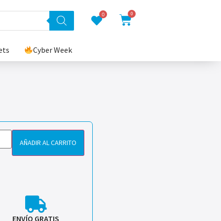
0
0
ets
Cyber Week
AÑADIR AL CARRITO
ENVÍO GRATIS