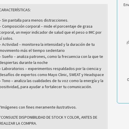
Env
CARACTERÍSTICAS:
– Sin pantalla para menos distracciones.
– Composición corporal – mide el porcentaje de grasa
corporal, un mejor indicador de salud que el peso o IMC por
sí solos.
¡
– Actividad – monitorea la intensidad y la duración de tu
movimiento más el tiempo sedentario
– Sueño – analiza patrones, como la frecuencia con la que te
despiertas durante la noche
– Laboratorios – experimentos respaldados por la ciencia y
desafíos de expertos como Mayo Clinic, SWEAT y Headspace
O
– Tono – analiza las cualidades de tu voz como la energía y la
positividad, para ayudar a fortalecer tu comunicación.
*Imágenes con fines meramente ilustrativos.
*CONSULTE DISPONIBILIDAD DE STOCK Y COLOR, ANTES DE
REALIZAR LA COMPRA.