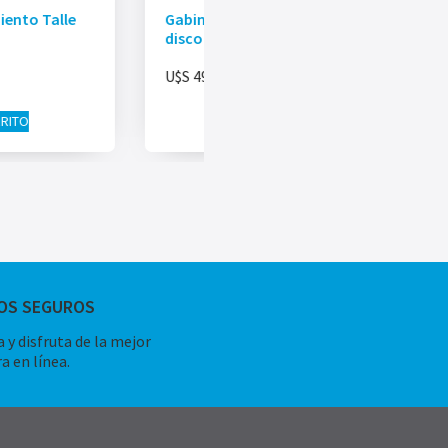
ento Talle
Gabinete Externo Unitek USB-C +
disco SSD 256GB
U$S
49.00
RRITO
AÑADIR AL CARRITO
OS SEGUROS
 y disfruta de la mejor
a en línea.