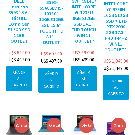
DELL
GWTC51427
I3593-
INTEL CORE
Inspiron
INTEL CORE
5568SLV I5-
i7-9750H
3593 15.6″
i5-1235U
1035G1
16GB 512GB
Táctil i5
8GB 512GB
12GB 512GB
SSD + 1TB
10ma Gen
SSD 14.1″
SSD 15.6″
RTX 2080
512GB SSD
FHD TOUCH
TOUCH FHD
8GB 17.3″
12GB
WIN 11
W11 –
FHD 144HZ
OUTLET
*OUTLET*
OUTLET
WIN11
*OUTLET*
U$S
697.00
U$S
697.00
U$S
697.00
U$S
497.00
U$S
499.00
U$S
1,949.00
U$S
497.00
U$S
1,449.00
AÑADIR
AÑADIR
AÑADIR
AL
AL
AL
AÑADIR
CARRITO
CARRITO
CARRITO
AL
CARRITO
¡Oferta!
¡Oferta!
¡Oferta!
¡Oferta!