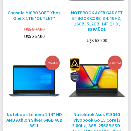
Consola MICROSOFT Xbox
NOTEBOOK ACER GADGET
One X 1TB *OUTLET*
ETBOOK CORE I3 4.4GHZ,
16GB, 512GB, 14″ QHD,
U$S
997.00
ESPAÑOL
U$S
367.00
U$S
639.00
¡Oferta!
¡Oferta!
Notebook Lenovo 1 14″ HD
Notebook Asus E1504G
AMD Athlon Silver 64GB 4GB
Vivobook Go 15 Core i3
W11
3.8Ghz, 8GB, 256GB SSD,