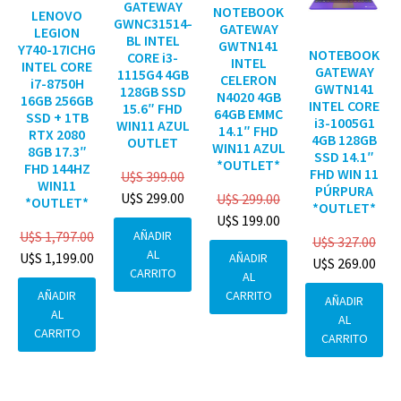
GATEWAY
NOTEBOOK
LENOVO
GWNC31514-
GATEWAY
LEGION
BL INTEL
GWTN141
Y740-17ICHG
NOTEBOOK
CORE i3-
INTEL
INTEL CORE
GATEWAY
1115G4 4GB
CELERON
i7-8750H
GWTN141
128GB SSD
N4020 4GB
16GB 256GB
INTEL CORE
15.6″ FHD
64GB EMMC
SSD + 1TB
i3-1005G1
WIN11 AZUL
14.1″ FHD
RTX 2080
4GB 128GB
OUTLET
WIN11 AZUL
8GB 17.3″
SSD 14.1″
*OUTLET*
FHD 144HZ
FHD WIN 11
U$S
399.00
WIN11
PÚRPURA
U$S
299.00
U$S
299.00
*OUTLET*
*OUTLET*
U$S
199.00
AÑADIR
U$S
1,797.00
U$S
327.00
AL
U$S
1,199.00
AÑADIR
U$S
269.00
CARRITO
AL
CARRITO
AÑADIR
AÑADIR
AL
AL
CARRITO
CARRITO