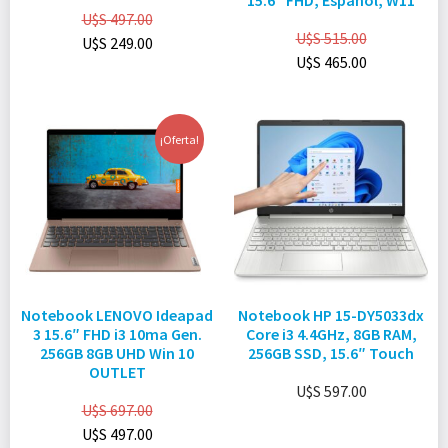
15.6″ FHD, Español, W11
U$S
497.00
U$S
515.00
U$S
249.00
U$S
465.00
¡Oferta!
Notebook LENOVO Ideapad
Notebook HP 15-DY5033dx
3 15.6″ FHD i3 10ma Gen.
Core i3 4.4GHz, 8GB RAM,
256GB 8GB UHD Win 10
256GB SSD, 15.6″ Touch
OUTLET
U$S
597.00
U$S
697.00
U$S
497.00