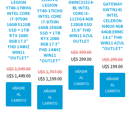
GWNC31514-
LEGION
GATEWAY
LEGION
BL INTEL
Y740-17IRHG
GWTN141
Y740-17ICHG
CORE i3-
INTEL CORE
INTEL
INTEL CORE
1115G4 4GB
i7-9750H
CELERON
i7-8750H
128GB SSD
16GB 512GB
N4020 4GB
16GB 256GB
15.6″ FHD
SSD + 1TB
64GB EMMC
SSD + 1TB
WIN11 AZUL
RTX 2080
14.1″ FHD
RTX 2080
OUTLET
8GB 17.3″
WIN11 AZUL
8GB 17.3″
FHD 144HZ
*OUTLET*
FHD 144HZ
U$S
399.00
WIN11
WIN11
*OUTLET*
U$S
299.00
U$S
299.00
*OUTLET*
U$S
199.00
U$S
1,949.00
AÑADIR
U$S
1,797.00
U$S
1,449.00
AL
U$S
1,199.00
AÑADIR
CARRITO
AL
AÑADIR
CARRITO
AÑADIR
AL
AL
CARRITO
CARRITO