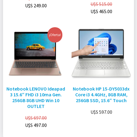
U$S
515.00
U$S
249.00
U$S
465.00
¡Oferta!
Notebook LENOVO Ideapad
Notebook HP 15-DY5033dx
3 15.6″ FHD i3 10ma Gen.
Core i3 4.4GHz, 8GB RAM,
256GB 8GB UHD Win 10
256GB SSD, 15.6″ Touch
OUTLET
U$S
597.00
U$S
697.00
U$S
497.00