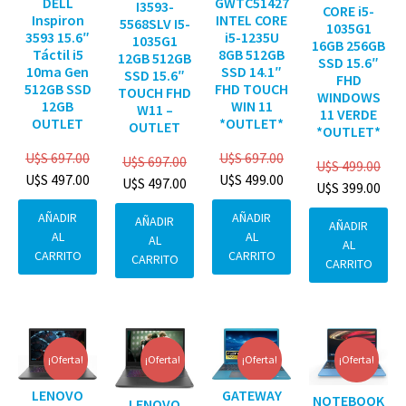
DELL
GWTC51427
I3593-
CORE i5-
Inspiron
INTEL CORE
5568SLV I5-
1035G1
3593 15.6″
i5-1235U
1035G1
16GB 256GB
Táctil i5
8GB 512GB
12GB 512GB
SSD 15.6″
10ma Gen
SSD 14.1″
SSD 15.6″
FHD
512GB SSD
FHD TOUCH
TOUCH FHD
WINDOWS
12GB
WIN 11
W11 –
11 VERDE
OUTLET
*OUTLET*
OUTLET
*OUTLET*
U$S
697.00
U$S
697.00
U$S
697.00
U$S
499.00
U$S
497.00
U$S
499.00
U$S
497.00
U$S
399.00
AÑADIR
AÑADIR
AÑADIR
AÑADIR
AL
AL
AL
AL
CARRITO
CARRITO
CARRITO
CARRITO
¡Oferta!
¡Oferta!
¡Oferta!
¡Oferta!
GATEWAY
LENOVO
NOTEBOOK
LENOVO