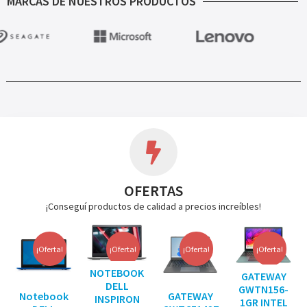
MARCAS DE NUESTROS PRODUCTOS
OFERTAS
¡Conseguí productos de calidad a precios increíbles!
¡Oferta!
¡Oferta!
¡Oferta!
¡Oferta!
NOTEBOOK
GATEWAY
DELL
GWTN156-
Notebook
GATEWAY
INSPIRON
1GR INTEL