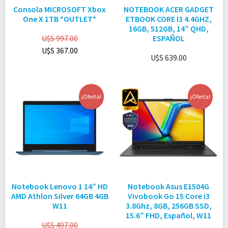
Consola MICROSOFT Xbox
NOTEBOOK ACER GADGET
One X 1TB *OUTLET*
ETBOOK CORE I3 4.4GHZ,
16GB, 512GB, 14″ QHD,
U$S
997.00
ESPAÑOL
U$S
367.00
U$S
639.00
¡Oferta!
¡Oferta!
Notebook Lenovo 1 14″ HD
Notebook Asus E1504G
AMD Athlon Silver 64GB 4GB
Vivobook Go 15 Core i3
W11
3.8Ghz, 8GB, 256GB SSD,
15.6″ FHD, Español, W11
U$S
497.00