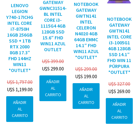
GATEWAY
NOTEBOOK
LENOVO
GWNC31514-
GATEWAY
LEGION
BL INTEL
GWTN141
Y740-17ICHG
NOTEBOOK
CORE i3-
INTEL
INTEL CORE
GATEWAY
1115G4 4GB
CELERON
i7-8750H
GWTN141
128GB SSD
N4020 4GB
16GB 256GB
INTEL CORE
15.6″ FHD
64GB EMMC
SSD + 1TB
i3-1005G1
WIN11 AZUL
14.1″ FHD
RTX 2080
4GB 128GB
OUTLET
WIN11 AZUL
8GB 17.3″
SSD 14.1″
*OUTLET*
FHD 144HZ
FHD WIN 11
U$S
399.00
WIN11
PÚRPURA
U$S
299.00
U$S
299.00
*OUTLET*
*OUTLET*
U$S
199.00
AÑADIR
U$S
1,797.00
U$S
327.00
AL
U$S
1,199.00
AÑADIR
U$S
269.00
CARRITO
AL
CARRITO
AÑADIR
AÑADIR
AL
AL
CARRITO
CARRITO