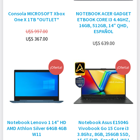
Consola MICROSOFT Xbox
NOTEBOOK ACER GADGET
One X 1TB *OUTLET*
ETBOOK CORE I3 4.4GHZ,
16GB, 512GB, 14″ QHD,
U$S
997.00
ESPAÑOL
U$S
367.00
U$S
639.00
¡Oferta!
¡Oferta!
Notebook Lenovo 1 14″ HD
Notebook Asus E1504G
AMD Athlon Silver 64GB 4GB
Vivobook Go 15 Core i3
W11
3.8Ghz, 8GB, 256GB SSD,