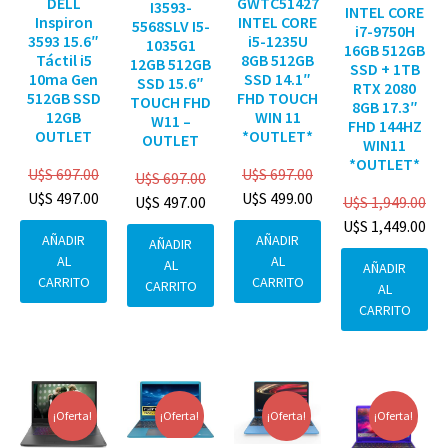
DELL
GWTC51427
I3593-
INTEL CORE
Inspiron
INTEL CORE
5568SLV I5-
i7-9750H
3593 15.6″
i5-1235U
1035G1
16GB 512GB
Táctil i5
8GB 512GB
12GB 512GB
SSD + 1TB
10ma Gen
SSD 14.1″
SSD 15.6″
RTX 2080
512GB SSD
FHD TOUCH
TOUCH FHD
8GB 17.3″
12GB
WIN 11
W11 –
FHD 144HZ
OUTLET
*OUTLET*
OUTLET
WIN11
*OUTLET*
U$S
697.00
U$S
697.00
U$S
697.00
U$S
497.00
U$S
499.00
U$S
1,949.00
U$S
497.00
U$S
1,449.00
AÑADIR
AÑADIR
AÑADIR
AL
AL
AL
AÑADIR
CARRITO
CARRITO
CARRITO
AL
CARRITO
¡Oferta!
¡Oferta!
¡Oferta!
¡Oferta!