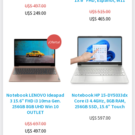
15.6″ FHD, Español, W11
U$S
497.00
U$S
515.00
U$S
249.00
U$S
465.00
¡Oferta!
Notebook LENOVO Ideapad
Notebook HP 15-DY5033dx
3 15.6″ FHD i3 10ma Gen.
Core i3 4.4GHz, 8GB RAM,
256GB 8GB UHD Win 10
256GB SSD, 15.6″ Touch
OUTLET
U$S
597.00
U$S
697.00
U$S
497.00