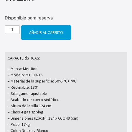
Disponible para reserva
AÑADIR AL CARRITO
CARACTERÍSTICAS:
– Marca: Meetion
– Modelo: MT CHR15
– Material de la superficie: 50%PU+PVC
– Reclinable: 180°
– Silla gamer ajustable
– Acabado de cuero sintético
– Altura de la silla 124 cm
– Class 4 gas spping
– Dimensiones (LxAxH): 124 x 66 x 49 (cm)
– Peso: 17kg
– Color: Negro y Blanco