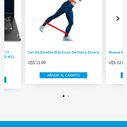
RE I7
Set De Bandas Elásticas De Pieza Entera
Mouse X1
 FHD W11
U$S
11.00
U$S
32.00
AÑADIR AL CARRITO