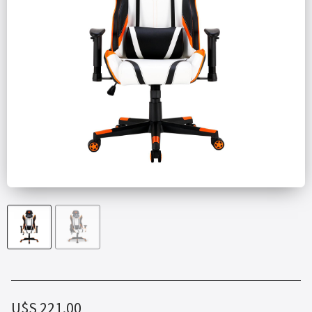
U$S
221.00