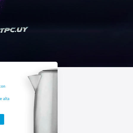
con
 alta