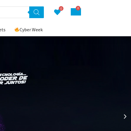
0
0
ets
Cyber Week