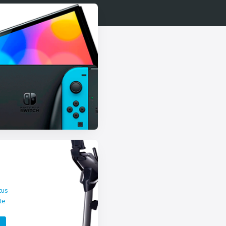
tus
te