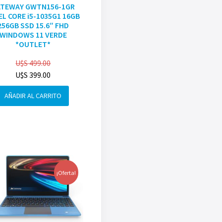
ATEWAY GWTN156-1GR
EL CORE i5-1035G1 16GB
256GB SSD 15.6″ FHD
WINDOWS 11 VERDE
*OUTLET*
U$S
499.00
U$S
399.00
AÑADIR AL CARRITO
¡Oferta!