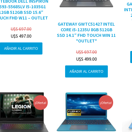
TEBOOK DELL INSPIRON
G
3593-5568SLV I5-1035G1
INT
12GB 512GB SSD 15.6″
UCH FHD W11 – OUTLET
GATEWAY GWTC51427 INTEL
U$S
697.00
CORE i5-1235U 8GB 512GB
SSD 14.1″ FHD TOUCH WIN 11
U$S
497.00
*OUTLET*
AÑADIR AL CARRITO
U$S
697.00
U$S
499.00
AÑADIR AL CARRITO
¡Oferta!
¡Oferta!