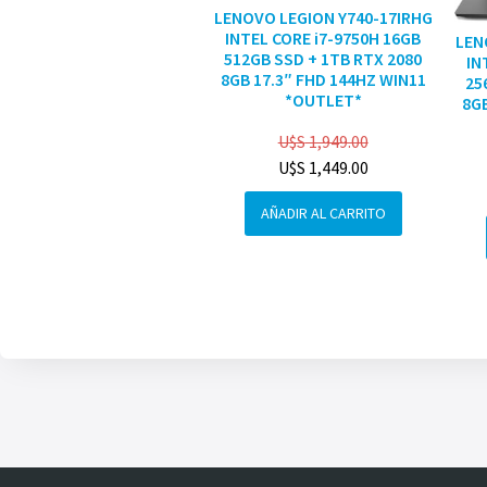
LENOVO LEGION Y740-17IRHG
INTEL CORE i7-9750H 16GB
LEN
512GB SSD + 1TB RTX 2080
IN
8GB 17.3″ FHD 144HZ WIN11
25
*OUTLET*
8GB
U$S
1,949.00
U$S
1,449.00
AÑADIR AL CARRITO