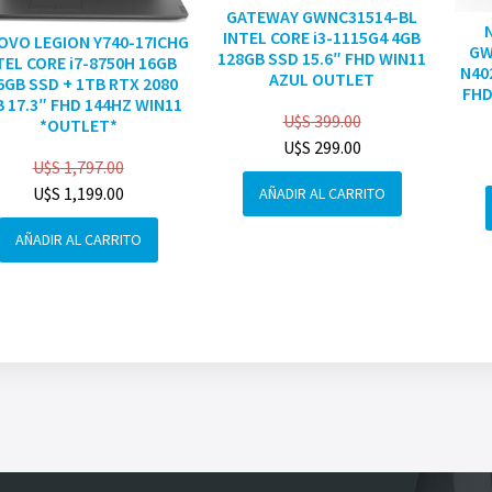
GATEWAY GWNC31514-BL
INTEL CORE i3-1115G4 4GB
OVO LEGION Y740-17ICHG
GW
128GB SSD 15.6″ FHD WIN11
TEL CORE i7-8750H 16GB
N40
AZUL OUTLET
6GB SSD + 1TB RTX 2080
FHD
 17.3″ FHD 144HZ WIN11
U$S
399.00
*OUTLET*
U$S
299.00
U$S
1,797.00
U$S
1,199.00
AÑADIR AL CARRITO
AÑADIR AL CARRITO