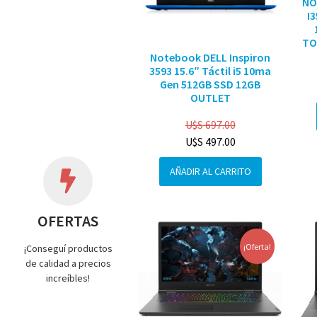
NO
I
TO
Notebook DELL Inspiron
3593 15.6″ Táctil i5 10ma
Gen 512GB SSD 12GB
OUTLET
U$S
697.00
U$S
497.00
AÑADIR AL CARRITO
OFERTAS
¡Oferta!
¡Conseguí productos
de calidad a precios
increíbles!