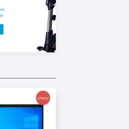
tus
te
¡Oferta!