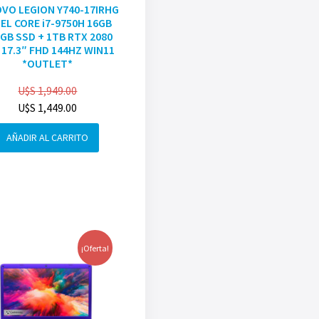
VO LEGION Y740-17IRHG
EL CORE i7-9750H 16GB
GB SSD + 1TB RTX 2080
 17.3″ FHD 144HZ WIN11
*OUTLET*
U$S
1,949.00
U$S
1,449.00
AÑADIR AL CARRITO
¡Oferta!