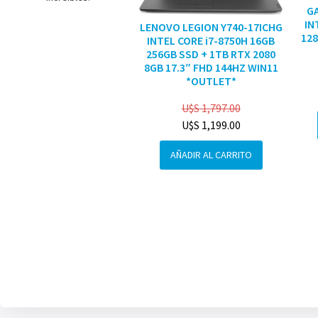
G
IN
LENOVO LEGION Y740-17ICHG
128
INTEL CORE i7-8750H 16GB
256GB SSD + 1TB RTX 2080
8GB 17.3″ FHD 144HZ WIN11
*OUTLET*
U$S
1,797.00
U$S
1,199.00
AÑADIR AL CARRITO