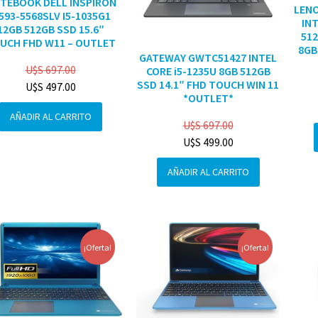
TEBOOK DELL INSPIRON
LENO
3593-5568SLV I5-1035G1
INT
12GB 512GB SSD 15.6″
512
UCH FHD W11 – OUTLET
8GB
GATEWAY GWTC51427 INTEL
U$S
697.00
CORE i5-1235U 8GB 512GB
SSD 14.1″ FHD TOUCH WIN 11
U$S
497.00
*OUTLET*
AÑADIR AL CARRITO
U$S
697.00
U$S
499.00
AÑADIR AL CARRITO
¡Oferta!
¡Oferta!