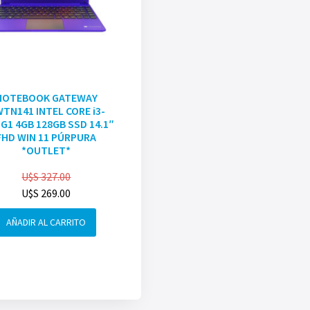
NOTEBOOK GATEWAY
TN141 INTEL CORE i3-
G1 4GB 128GB SSD 14.1″
FHD WIN 11 PÚRPURA
*OUTLET*
U$S
327.00
U$S
269.00
AÑADIR AL CARRITO