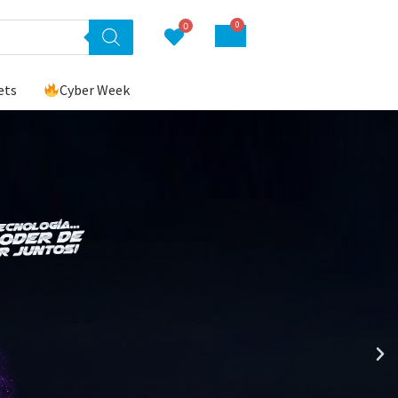
0
0
ets
Cyber Week