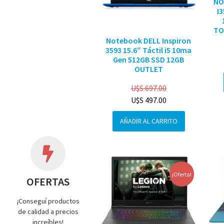
NO
I
TO
Notebook DELL Inspiron
3593 15.6″ Táctil i5 10ma
Gen 512GB SSD 12GB
OUTLET
U$S
697.00
U$S
497.00
AÑADIR AL CARRITO
¡Oferta!
OFERTAS
¡Conseguí productos
de calidad a precios
increíbles!