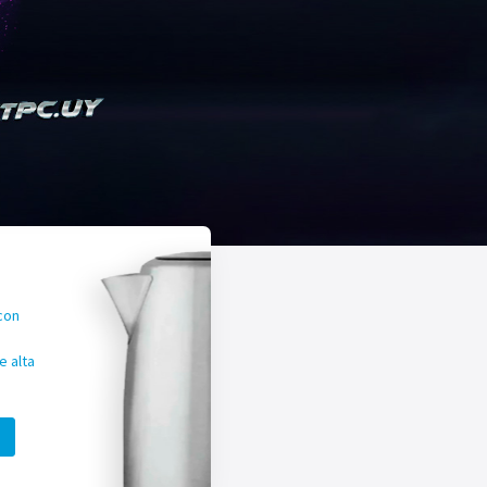
con
 alta