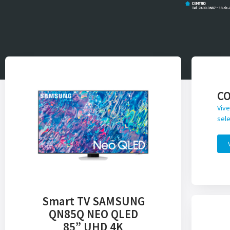
C
Vive
sele
Smart TV SAMSUNG
QN85Q NEO QLED
85” UHD 4K