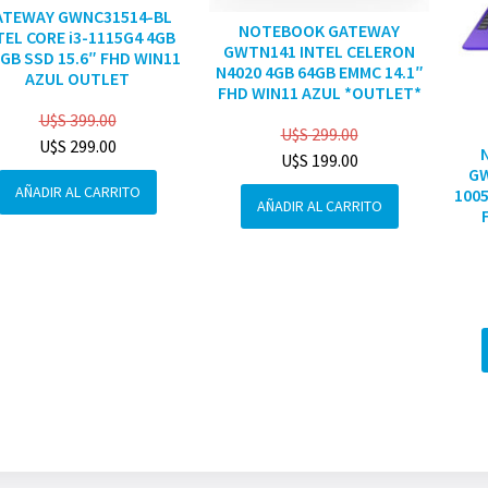
ATEWAY GWNC31514-BL
NOTEBOOK GATEWAY
TEL CORE i3-1115G4 4GB
GWTN141 INTEL CELERON
GB SSD 15.6″ FHD WIN11
N4020 4GB 64GB EMMC 14.1″
AZUL OUTLET
FHD WIN11 AZUL *OUTLET*
U$S
399.00
U$S
299.00
U$S
299.00
U$S
199.00
GW
AÑADIR AL CARRITO
1005
AÑADIR AL CARRITO