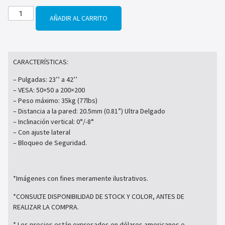
AÑADIR AL CARRITO
CARACTERÍSTICAS:
– Pulgadas: 23’’ a 42’’
– VESA: 50×50 a 200×200
– Peso máximo: 35kg (77lbs)
– Distancia a la pared: 20.5mm (0.81”) Ultra Delgado
– Inclinación vertical: 0°/-8°
– Con ajuste lateral
– Bloqueo de Seguridad.
*Imágenes con fines meramente ilustrativos.
*CONSULTE DISPONIBILIDAD DE STOCK Y COLOR, ANTES DE
REALIZAR LA COMPRA.
* Los precios están expresados en dólares americanos e