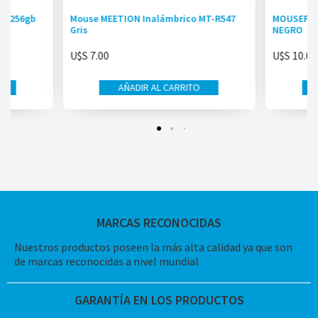
gb 256gb
Mouse MEETION Inalámbrico MT-R547
MOUSEPAD
Gris
NEGRO
U$S
7.00
U$S
10.00
AÑADIR AL CARRITO
MARCAS RECONOCIDAS
Nuestros productos poseen la más alta calidad ya que son
de marcas reconocidas a nivel mundial
GARANTÍA EN LOS PRODUCTOS