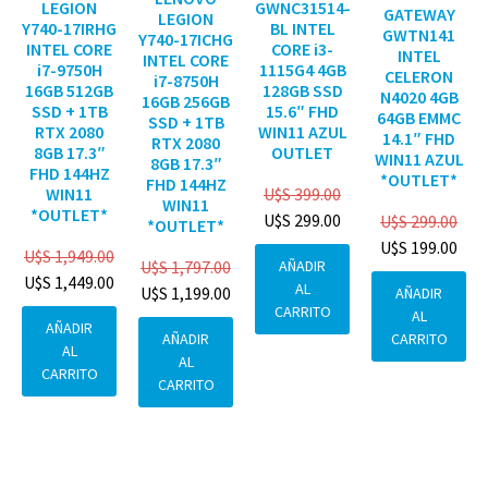
GWNC31514-
LEGION
GATEWAY
LEGION
BL INTEL
Y740-17IRHG
GWTN141
Y740-17ICHG
CORE i3-
INTEL CORE
INTEL
INTEL CORE
1115G4 4GB
i7-9750H
CELERON
i7-8750H
128GB SSD
16GB 512GB
N4020 4GB
16GB 256GB
15.6″ FHD
SSD + 1TB
64GB EMMC
SSD + 1TB
WIN11 AZUL
RTX 2080
14.1″ FHD
RTX 2080
OUTLET
8GB 17.3″
WIN11 AZUL
8GB 17.3″
FHD 144HZ
*OUTLET*
FHD 144HZ
U$S
399.00
WIN11
WIN11
*OUTLET*
U$S
299.00
U$S
299.00
*OUTLET*
U$S
199.00
U$S
1,949.00
AÑADIR
U$S
1,797.00
U$S
1,449.00
AL
U$S
1,199.00
AÑADIR
CARRITO
AL
AÑADIR
CARRITO
AÑADIR
AL
AL
CARRITO
CARRITO