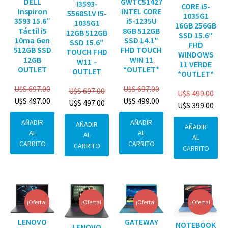
DELL
GWTC51427
I3593-
CORE i5-
Inspiron
INTEL CORE
5568SLV I5-
1035G1
3593 15.6″
i5-1235U
1035G1
16GB 256GB
Táctil i5
8GB 512GB
12GB 512GB
SSD 15.6″
10ma Gen
SSD 14.1″
SSD 15.6″
FHD
512GB SSD
FHD TOUCH
TOUCH FHD
WINDOWS
12GB
WIN 11
W11 –
11 VERDE
OUTLET
*OUTLET*
OUTLET
*OUTLET*
U$S
697.00
U$S
697.00
U$S
697.00
U$S
499.00
U$S
497.00
U$S
499.00
U$S
497.00
U$S
399.00
AÑADIR
AÑADIR
AÑADIR
AÑADIR
AL
AL
AL
AL
CARRITO
CARRITO
CARRITO
CARRITO
¡Oferta!
¡Oferta!
¡Oferta!
¡Oferta!
GATEWAY
LENOVO
NOTEBOOK
LENOVO