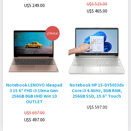
U$S
515.00
U$S
249.00
U$S
465.00
¡Oferta!
Notebook LENOVO Ideapad
Notebook HP 15-DY5033dx
3 15.6″ FHD i3 10ma Gen.
Core i3 4.4GHz, 8GB RAM,
256GB 8GB UHD Win 10
256GB SSD, 15.6″ Touch
OUTLET
U$S
597.00
U$S
697.00
U$S
497.00