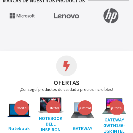
MARCAS DE NUESTROS PRODUCTOS
OFERTAS
¡Conseguí productos de calidad a precios increíbles!
¡Oferta!
¡Oferta!
¡Oferta!
¡Oferta!
NOTEBOOK
GATEWAY
DELL
GWTN156-
Notebook
GATEWAY
INSPIRON
1GR INTEL