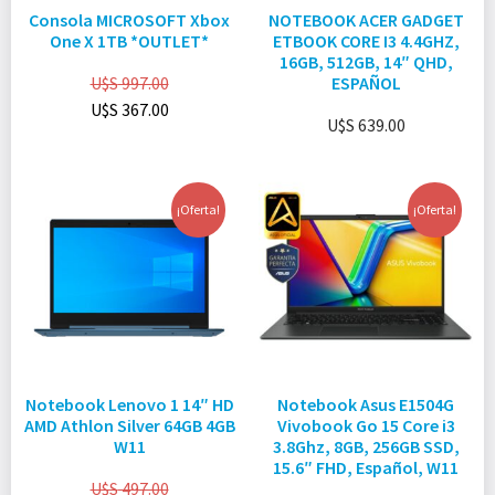
Consola MICROSOFT Xbox
NOTEBOOK ACER GADGET
One X 1TB *OUTLET*
ETBOOK CORE I3 4.4GHZ,
16GB, 512GB, 14″ QHD,
U$S
997.00
ESPAÑOL
U$S
367.00
U$S
639.00
¡Oferta!
¡Oferta!
Notebook Lenovo 1 14″ HD
Notebook Asus E1504G
AMD Athlon Silver 64GB 4GB
Vivobook Go 15 Core i3
W11
3.8Ghz, 8GB, 256GB SSD,
15.6″ FHD, Español, W11
U$S
497.00