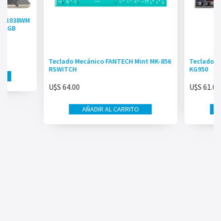
-DQ1038WM
D 8GB
Teclado Mecánico FANTECH Mint MK-856
Teclado 
RSWITCH
KG950
U$S
64.00
U$S
61.00
AÑADIR AL CARRITO