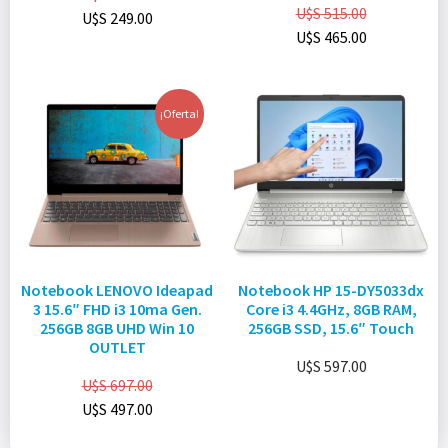
U$S
515.00
U$S
249.00
U$S
465.00
¡Oferta!
Notebook LENOVO Ideapad
Notebook HP 15-DY5033dx
3 15.6″ FHD i3 10ma Gen.
Core i3 4.4GHz, 8GB RAM,
256GB 8GB UHD Win 10
256GB SSD, 15.6″ Touch
OUTLET
U$S
597.00
U$S
697.00
U$S
497.00