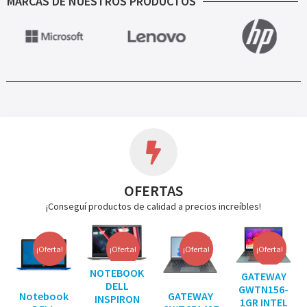
MARCAS DE NUESTROS PRODUCTOS
OFERTAS
¡Conseguí productos de calidad a precios increíbles!
¡Oferta!
¡Oferta!
¡Oferta!
¡Oferta!
NOTEBOOK
GATEWAY
DELL
GWTN156-
Notebook
GATEWAY
INSPIRON
1GR INTEL