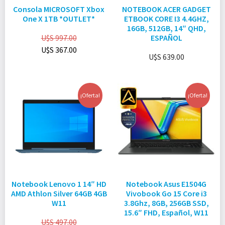
Consola MICROSOFT Xbox
NOTEBOOK ACER GADGET
One X 1TB *OUTLET*
ETBOOK CORE I3 4.4GHZ,
16GB, 512GB, 14″ QHD,
U$S
997.00
ESPAÑOL
U$S
367.00
U$S
639.00
¡Oferta!
¡Oferta!
Notebook Lenovo 1 14″ HD
Notebook Asus E1504G
AMD Athlon Silver 64GB 4GB
Vivobook Go 15 Core i3
W11
3.8Ghz, 8GB, 256GB SSD,
15.6″ FHD, Español, W11
U$S
497.00