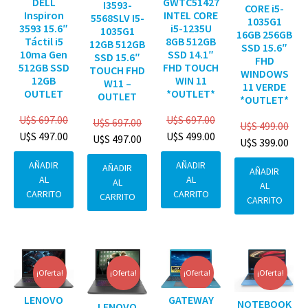
DELL
GWTC51427
I3593-
CORE i5-
Inspiron
INTEL CORE
5568SLV I5-
1035G1
3593 15.6″
i5-1235U
1035G1
16GB 256GB
Táctil i5
8GB 512GB
12GB 512GB
SSD 15.6″
10ma Gen
SSD 14.1″
SSD 15.6″
FHD
512GB SSD
FHD TOUCH
TOUCH FHD
WINDOWS
12GB
WIN 11
W11 –
11 VERDE
OUTLET
*OUTLET*
OUTLET
*OUTLET*
U$S
697.00
U$S
697.00
U$S
697.00
U$S
499.00
U$S
497.00
U$S
499.00
U$S
497.00
U$S
399.00
AÑADIR
AÑADIR
AÑADIR
AÑADIR
AL
AL
AL
AL
CARRITO
CARRITO
CARRITO
CARRITO
¡Oferta!
¡Oferta!
¡Oferta!
¡Oferta!
GATEWAY
LENOVO
NOTEBOOK
LENOVO