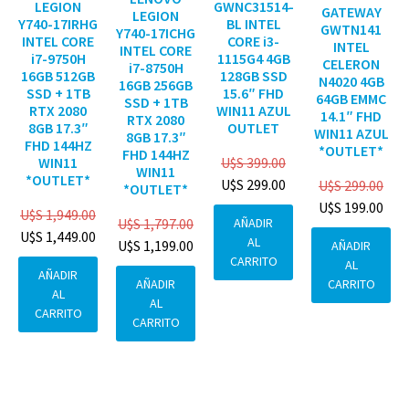
GWNC31514-
LEGION
GATEWAY
LEGION
BL INTEL
Y740-17IRHG
GWTN141
Y740-17ICHG
CORE i3-
INTEL CORE
INTEL
INTEL CORE
1115G4 4GB
i7-9750H
CELERON
i7-8750H
128GB SSD
16GB 512GB
N4020 4GB
16GB 256GB
15.6″ FHD
SSD + 1TB
64GB EMMC
SSD + 1TB
WIN11 AZUL
RTX 2080
14.1″ FHD
RTX 2080
OUTLET
8GB 17.3″
WIN11 AZUL
8GB 17.3″
FHD 144HZ
*OUTLET*
FHD 144HZ
U$S
399.00
WIN11
WIN11
*OUTLET*
U$S
299.00
U$S
299.00
*OUTLET*
U$S
199.00
U$S
1,949.00
AÑADIR
U$S
1,797.00
U$S
1,449.00
AL
U$S
1,199.00
AÑADIR
CARRITO
AL
AÑADIR
CARRITO
AÑADIR
AL
AL
CARRITO
CARRITO