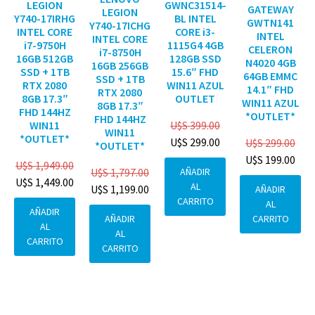
GWNC31514-
LEGION
GATEWAY
LEGION
BL INTEL
Y740-17IRHG
GWTN141
Y740-17ICHG
CORE i3-
INTEL CORE
INTEL
INTEL CORE
1115G4 4GB
i7-9750H
CELERON
i7-8750H
128GB SSD
16GB 512GB
N4020 4GB
16GB 256GB
15.6″ FHD
SSD + 1TB
64GB EMMC
SSD + 1TB
WIN11 AZUL
RTX 2080
14.1″ FHD
RTX 2080
OUTLET
8GB 17.3″
WIN11 AZUL
8GB 17.3″
FHD 144HZ
*OUTLET*
FHD 144HZ
U$S
399.00
WIN11
WIN11
*OUTLET*
U$S
299.00
U$S
299.00
*OUTLET*
U$S
199.00
U$S
1,949.00
AÑADIR
U$S
1,797.00
U$S
1,449.00
AL
U$S
1,199.00
AÑADIR
CARRITO
AL
AÑADIR
CARRITO
AÑADIR
AL
AL
CARRITO
CARRITO