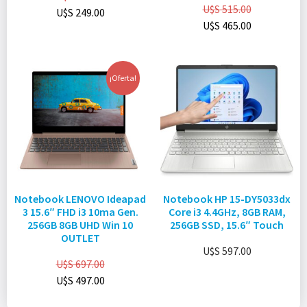
U$S
515.00
U$S
249.00
U$S
465.00
¡Oferta!
Notebook LENOVO Ideapad
Notebook HP 15-DY5033dx
3 15.6″ FHD i3 10ma Gen.
Core i3 4.4GHz, 8GB RAM,
256GB 8GB UHD Win 10
256GB SSD, 15.6″ Touch
OUTLET
U$S
597.00
U$S
697.00
U$S
497.00