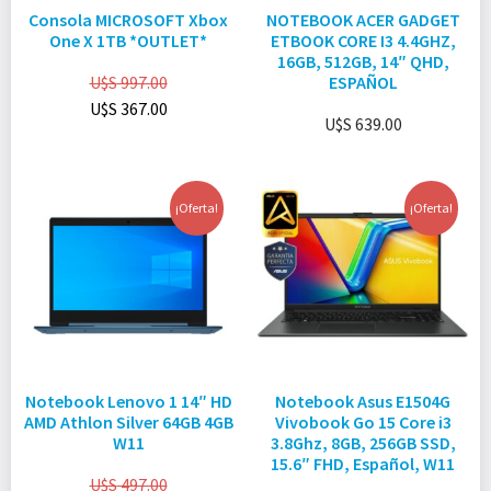
Consola MICROSOFT Xbox
NOTEBOOK ACER GADGET
One X 1TB *OUTLET*
ETBOOK CORE I3 4.4GHZ,
16GB, 512GB, 14″ QHD,
U$S
997.00
ESPAÑOL
U$S
367.00
U$S
639.00
¡Oferta!
¡Oferta!
Notebook Lenovo 1 14″ HD
Notebook Asus E1504G
AMD Athlon Silver 64GB 4GB
Vivobook Go 15 Core i3
W11
3.8Ghz, 8GB, 256GB SSD,
15.6″ FHD, Español, W11
U$S
497.00