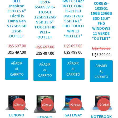
DELL
GWTC51427
I3593-
CORE i5-
Inspiron
INTEL CORE
5568SLV I5-
1035G1
3593 15.6″
i5-1235U
1035G1
16GB 256GB
Táctil i5
8GB 512GB
12GB 512GB
SSD 15.6″
10ma Gen
SSD 14.1″
SSD 15.6″
FHD
512GB SSD
FHD TOUCH
TOUCH FHD
WINDOWS
12GB
WIN 11
W11 –
11 VERDE
OUTLET
*OUTLET*
OUTLET
*OUTLET*
U$S
697.00
U$S
697.00
U$S
697.00
U$S
499.00
U$S
497.00
U$S
499.00
U$S
497.00
U$S
399.00
AÑADIR
AÑADIR
AÑADIR
AÑADIR
AL
AL
AL
AL
CARRITO
CARRITO
CARRITO
CARRITO
¡Oferta!
¡Oferta!
¡Oferta!
¡Oferta!
GATEWAY
LENOVO
NOTEBOOK
LENOVO