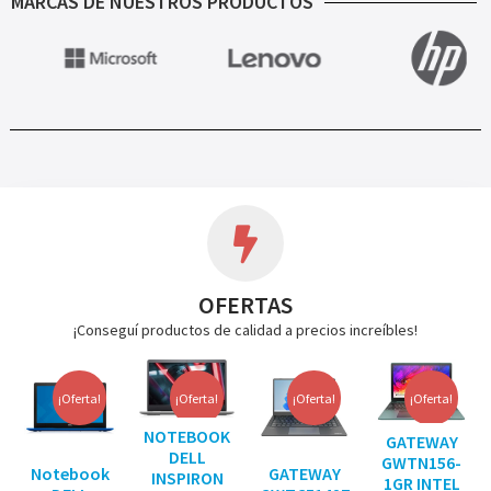
MARCAS DE NUESTROS PRODUCTOS
OFERTAS
¡Conseguí productos de calidad a precios increíbles!
¡Oferta!
¡Oferta!
¡Oferta!
¡Oferta!
NOTEBOOK
GATEWAY
DELL
GWTN156-
Notebook
GATEWAY
INSPIRON
1GR INTEL