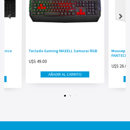
mbrico
Teclado Gaming MAXELL Samurai RGB
Mousepad
FANTECH
U$S
49.00
U$S
26.00
AÑADIR AL CARRITO