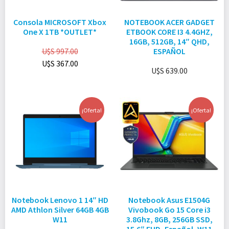
Consola MICROSOFT Xbox
NOTEBOOK ACER GADGET
One X 1TB *OUTLET*
ETBOOK CORE I3 4.4GHZ,
16GB, 512GB, 14″ QHD,
U$S
997.00
ESPAÑOL
U$S
367.00
U$S
639.00
¡Oferta!
¡Oferta!
Notebook Lenovo 1 14″ HD
Notebook Asus E1504G
AMD Athlon Silver 64GB 4GB
Vivobook Go 15 Core i3
W11
3.8Ghz, 8GB, 256GB SSD,