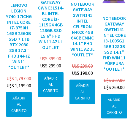
GATEWAY
NOTEBOOK
LENOVO
GWNC31514-
GATEWAY
LEGION
BL INTEL
GWTN141
Y740-17ICHG
NOTEBOOK
CORE i3-
INTEL
INTEL CORE
GATEWAY
1115G4 4GB
CELERON
i7-8750H
GWTN141
128GB SSD
N4020 4GB
16GB 256GB
INTEL CORE
15.6″ FHD
64GB EMMC
SSD + 1TB
i3-1005G1
WIN11 AZUL
14.1″ FHD
RTX 2080
4GB 128GB
OUTLET
WIN11 AZUL
8GB 17.3″
SSD 14.1″
*OUTLET*
FHD 144HZ
FHD WIN 11
U$S
399.00
WIN11
PÚRPURA
U$S
299.00
U$S
299.00
*OUTLET*
*OUTLET*
U$S
199.00
AÑADIR
U$S
1,797.00
U$S
327.00
AL
U$S
1,199.00
AÑADIR
U$S
269.00
CARRITO
AL
CARRITO
AÑADIR
AÑADIR
AL
AL
CARRITO
CARRITO