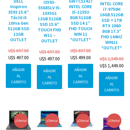
DELL
GWTC51427
I3593-
INTEL CORE
Inspiron
INTEL CORE
5568SLV I5-
i7-9750H
3593 15.6″
i5-1235U
1035G1
16GB 512GB
Táctil i5
8GB 512GB
12GB 512GB
SSD + 1TB
10ma Gen
SSD 14.1″
SSD 15.6″
RTX 2080
512GB SSD
FHD TOUCH
TOUCH FHD
8GB 17.3″
12GB
WIN 11
W11 –
FHD 144HZ
OUTLET
*OUTLET*
OUTLET
WIN11
*OUTLET*
U$S
697.00
U$S
697.00
U$S
697.00
U$S
497.00
U$S
499.00
U$S
1,949.00
U$S
497.00
U$S
1,449.00
AÑADIR
AÑADIR
AÑADIR
AL
AL
AL
AÑADIR
CARRITO
CARRITO
CARRITO
AL
CARRITO
¡Oferta!
¡Oferta!
¡Oferta!
¡Oferta!