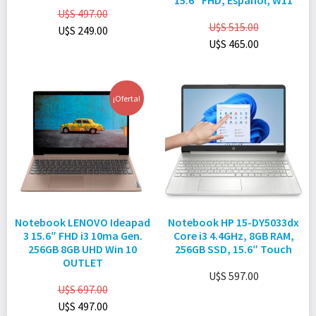
15.6″ FHD, Español, W11
U$S
497.00
U$S
515.00
U$S
249.00
U$S
465.00
¡Oferta!
Notebook LENOVO Ideapad
Notebook HP 15-DY5033dx
3 15.6″ FHD i3 10ma Gen.
Core i3 4.4GHz, 8GB RAM,
256GB 8GB UHD Win 10
256GB SSD, 15.6″ Touch
OUTLET
U$S
597.00
U$S
697.00
U$S
497.00