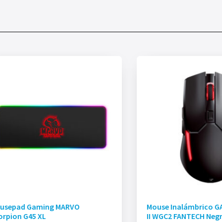
usepad Gaming MARVO
Mouse Inalámbrico 
orpion G45 XL
II WGC2 FANTECH Neg