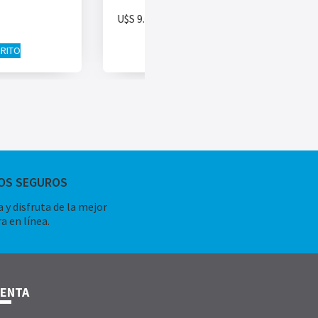
U$S
9.00
RRITO
AÑADIR AL CARRITO
OS SEGUROS
 y disfruta de la mejor
a en línea.
UENTA