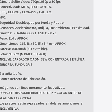
Cámara Selfie Video: 720p/1080p a 30 fps.
Conectividad: WIFI 5, BLUETOOTH 5.
GPS / BEIDOU / GLONASS / GALILEO.
NFC.
Seguridad: Desbloqueo por Huella y Rostro.
Sensores: Acelerómetro, Brújula, Luz Ambiental, Proximidad.
Puertos: INFRARROJO x 1, USB C 2.0 x 1.
Peso: 214 g APROX.
Dimensiones: 169,48 x 80,45 x 8,4 mm APROX.
Batería: 7000 mAh (NO extraíble).
Color: NEGRO (MIDNIGHT BLACK).
INCLUYE: CARGADOR XIAOMI 33W CON ENTRADA 2 EN LÍNEA
EUROPEA, FUNDA GRIS.
Garantía: 1 año.
Contra Defecto de Fabricación.
Imágenes con fines meramente ilustrativos.
CONSULTE DISPONIBILIDAD DE STOCK Y COLOR ANTES DE
REALIZAR LA COMPRA.
Los precios están expresados en dólares americanos e
INCLUYEN IVA.