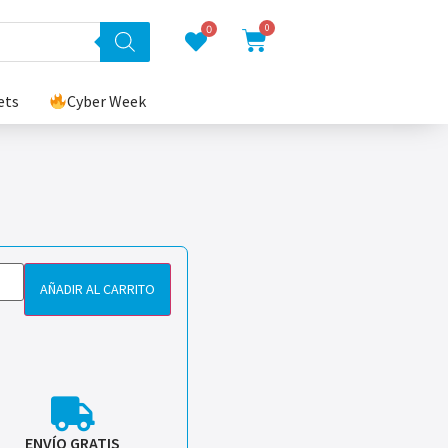
0
0
ets
Cyber Week
AÑADIR AL CARRITO
ENVÍO GRATIS