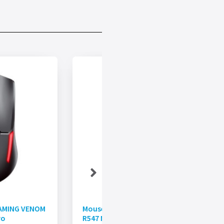
GAMING VENOM
Mouse MEETION Inalámbrico MT-
ro
R547 Negro