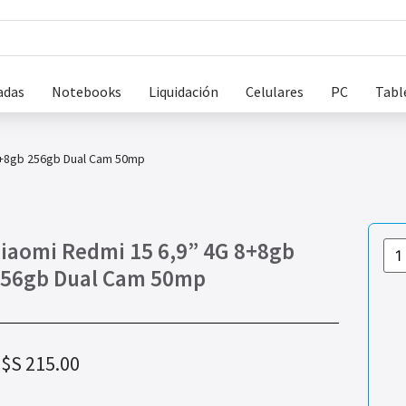
adas
Notebooks
Liquidación
Celulares
PC
Tabl
8+8gb 256gb Dual Cam 50mp
iaomi Redmi 15 6,9” 4G 8+8gb
56gb Dual Cam 50mp
$S
215.00