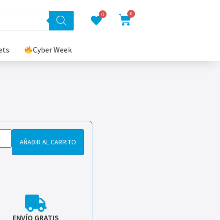
0
0
ets
Cyber Week
AÑADIR AL CARRITO
ENVÍO GRATIS