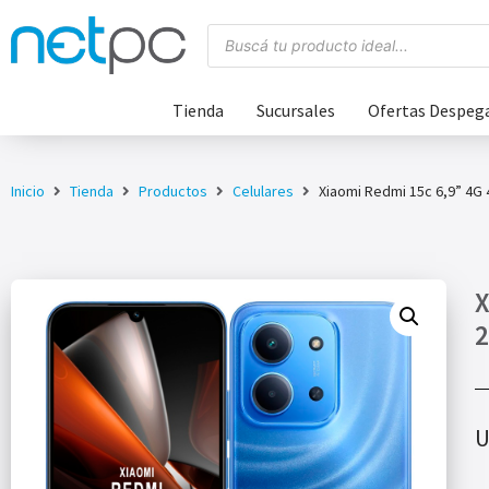
Tienda
Sucursales
Ofertas Despeg
Inicio
Tienda
Productos
Celulares
Xiaomi Redmi 15c 6,9” 4G
X
2
U