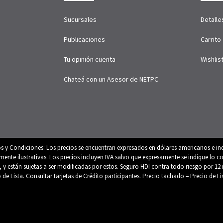
Sucursales
Detalle
Publicaciones
Carrito
Tu opinión cuenta
Wishlis
Chateá con un Asesor de NETPC
os y Condiciones: Los precios se encuentran expresados en dólares americanos e inc
e ilustrativas. Los precios incluyen IVA salvo que expresamente se indique lo con
es, y están sujetas a ser modificadas por estos. Seguro HDI contra todo riesgo por
o de Lista. Consultar tarjetas de Crédito participantes. Precio tachado = Precio de L