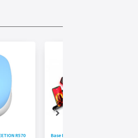
EETION R570
Base Enfriadora MAXELL Con