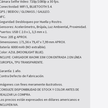
Cámara Selfie Video: 720p/1080p a 30 fps.
Conectividad: WIFI 5, BLUETOOTH 5.4.
GPS / BEIDOU / GLONASS / GALILEO.
NFC.
Seguridad: Desbloqueo por Huella y Rostro.
Sensores: Acelerómetro, Brújula, Luz Ambiental, Proximidad.
Puertos: USB C 2.0 x 1, 3,5 mm x 1.
Peso: 205 g APROX.
Dimensiones: 171,56 x 79,47 x 7,99 mm APROX.
Batería: 6000 mAh (NO extraíble).
Color: AZUL (MOONLIGHT BLUE).
INCLUYE: CARGADOR XIAOMI 33W CON ENTRADA 2 EN LÍNEA
EUROPEA, TPU TRANSPARENTE.
Garantía: 1 año.
Contra Defecto de Fabricación.
Imágenes con fines meramente ilustrativos.
CONSULTE DISPONIBILIDAD DE STOCK Y COLOR ANTES DE
REALIZAR LA COMPRA.
Los precios están expresados en dólares americanos e
INCLUYEN IVA.