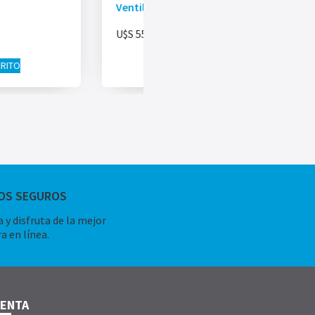
Ventilador SAMUI
U$S
55.00
RRITO
AÑADIR AL CARRITO
OS SEGUROS
 y disfruta de la mejor
a en línea.
UENTA