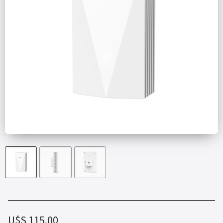
U$S
115.00