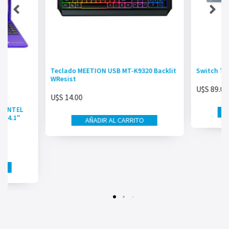
Teclado MEETION USB MT-K9320 Backlit
Switch TP
WResist
U$S
89.00
U$S
14.00
 INTEL
 14.1″
AÑADIR AL CARRITO
OX