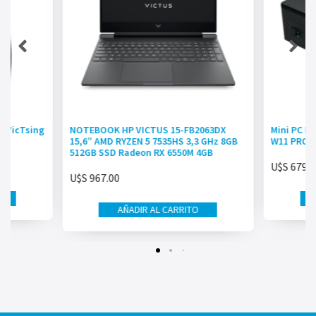
o VicTsing
NOTEBOOK HP VICTUS 15-FB2063DX
Mini PC K
15,6” AMD RYZEN 5 7535HS 3,3 GHz 8GB
W11 PRO
512GB SSD Radeon RX 6550M 4GB
U$S
679.0
U$S
967.00
AÑADIR AL CARRITO