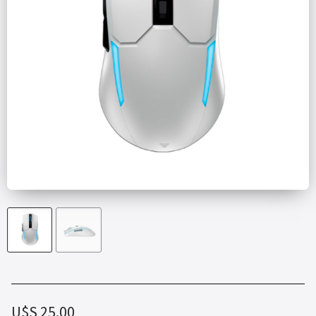
U$S
25.00