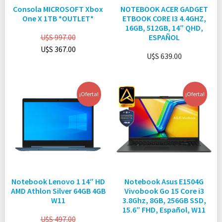
Consola MICROSOFT Xbox
NOTEBOOK ACER GADGET
One X 1TB *OUTLET*
ETBOOK CORE I3 4.4GHZ,
16GB, 512GB, 14″ QHD,
U$S
997.00
ESPAÑOL
U$S
367.00
U$S
639.00
¡Oferta!
¡Oferta!
Notebook Lenovo 1 14″ HD
Notebook Asus E1504G
AMD Athlon Silver 64GB 4GB
Vivobook Go 15 Core i3
W11
3.8Ghz, 8GB, 256GB SSD,
15.6″ FHD, Español, W11
U$S
497.00