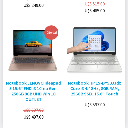
U$S
515.00
U$S
249.00
U$S
465.00
¡Oferta!
Notebook LENOVO Ideapad
Notebook HP 15-DY5033dx
3 15.6″ FHD i3 10ma Gen.
Core i3 4.4GHz, 8GB RAM,
256GB 8GB UHD Win 10
256GB SSD, 15.6″ Touch
OUTLET
U$S
597.00
U$S
697.00
U$S
497.00