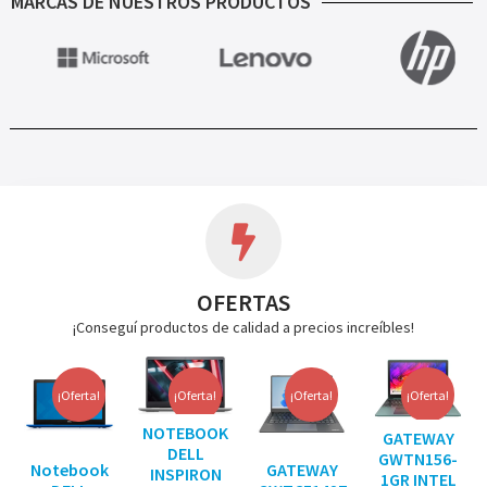
MARCAS DE NUESTROS PRODUCTOS
OFERTAS
¡Conseguí productos de calidad a precios increíbles!
¡Oferta!
¡Oferta!
¡Oferta!
¡Oferta!
NOTEBOOK
GATEWAY
DELL
GWTN156-
Notebook
GATEWAY
INSPIRON
1GR INTEL