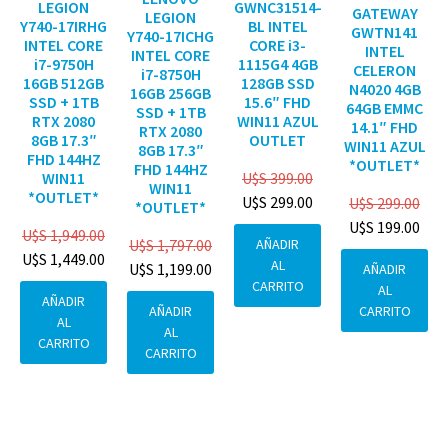
GWNC31514-
LEGION
GATEWAY
LEGION
BL INTEL
Y740-17IRHG
GWTN141
Y740-17ICHG
CORE i3-
INTEL CORE
INTEL
INTEL CORE
1115G4 4GB
i7-9750H
CELERON
i7-8750H
128GB SSD
16GB 512GB
N4020 4GB
16GB 256GB
15.6″ FHD
SSD + 1TB
64GB EMMC
SSD + 1TB
WIN11 AZUL
RTX 2080
14.1″ FHD
RTX 2080
OUTLET
8GB 17.3″
WIN11 AZUL
8GB 17.3″
FHD 144HZ
*OUTLET*
FHD 144HZ
U$S
399.00
WIN11
WIN11
*OUTLET*
U$S
299.00
U$S
299.00
*OUTLET*
U$S
199.00
U$S
1,949.00
AÑADIR
U$S
1,797.00
U$S
1,449.00
AL
U$S
1,199.00
AÑADIR
CARRITO
AL
AÑADIR
CARRITO
AÑADIR
AL
AL
CARRITO
CARRITO