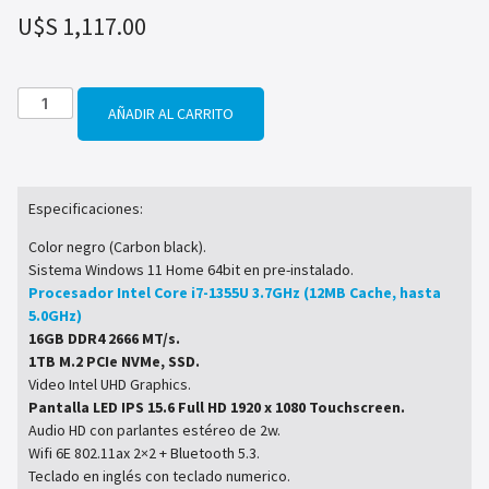
U$S
1,117.00
AÑADIR AL CARRITO
Especificaciones:
Color negro (Carbon black).
Sistema Windows 11 Home 64bit en pre-instalado.
Procesador Intel Core i7-1355U 3.7GHz (12MB Cache, hasta
5.0GHz)
16GB DDR4 2666 MT/s.
1TB M.2 PCIe NVMe, SSD.
Video Intel UHD Graphics.
Pantalla LED IPS 15.6 Full HD 1920 x 1080 Touchscreen.
Audio HD con parlantes estéreo de 2w.
Wifi 6E 802.11ax 2×2 + Bluetooth 5.3.
Teclado en inglés con teclado numerico.