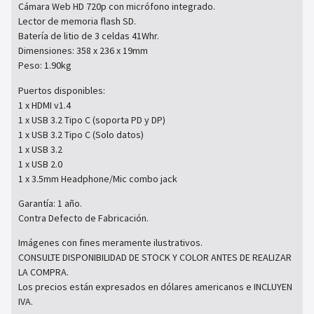
Cámara Web HD 720p con micrófono integrado.
Lector de memoria flash SD.
Batería de litio de 3 celdas 41Whr.
Dimensiones: 358 x 236 x 19mm
Peso: 1.90kg
Puertos disponibles:
1 x HDMI v1.4
1 x USB 3.2 Tipo C (soporta PD y DP)
1 x USB 3.2 Tipo C (Solo datos)
1 x USB 3.2
1 x USB 2.0
1 x 3.5mm Headphone/Mic combo jack
Garantía: 1 año.
Contra Defecto de Fabricación.
Imágenes con fines meramente ilustrativos.
CONSULTE DISPONIBILIDAD DE STOCK Y COLOR ANTES DE REALIZAR
LA COMPRA.
Los precios están expresados en dólares americanos e INCLUYEN
IVA.