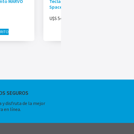
ento MARVO
Teclado Mecánico MK852 FANTECH
Space
U$S
54.00
RRITO
AÑADIR AL CARRITO
OS SEGUROS
 y disfruta de la mejor
a en línea.