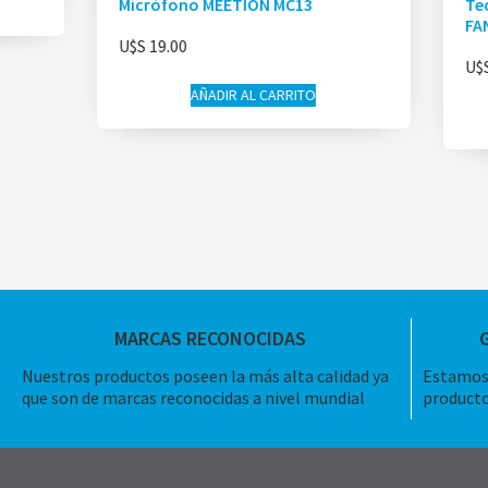
Micrófono MEETION MC13
Te
FA
U$S
19.00
U$
AÑADIR AL CARRITO
MARCAS RECONOCIDAS
Nuestros productos poseen la más alta calidad ya
Estamos 
que son de marcas reconocidas a nivel mundial
producto