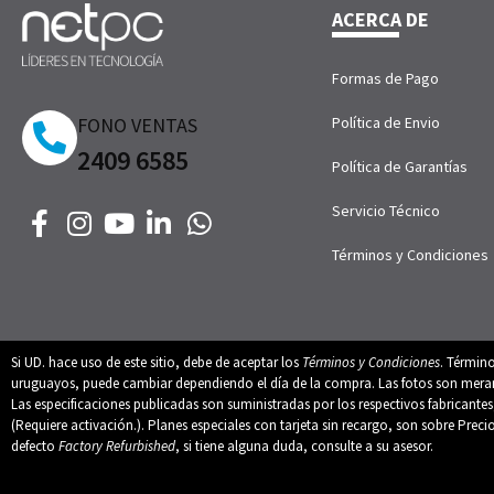
ACERCA DE
Formas de Pago
FONO VENTAS
Política de Envio
2409 6585
Política de Garantías
Servicio Técnico
Términos y Condiciones
Si UD. hace uso de este sitio, debe de aceptar los
Términos y Condiciones
. Términ
uruguayos, puede cambiar dependiendo el día de la compra. Las fotos son merament
Las especificaciones publicadas son suministradas por los respectivos fabricant
(Requiere activación.). Planes especiales con tarjeta sin recargo, son sobre Preci
defecto
Factory Refurbished
, si tiene alguna duda, consulte a su asesor.