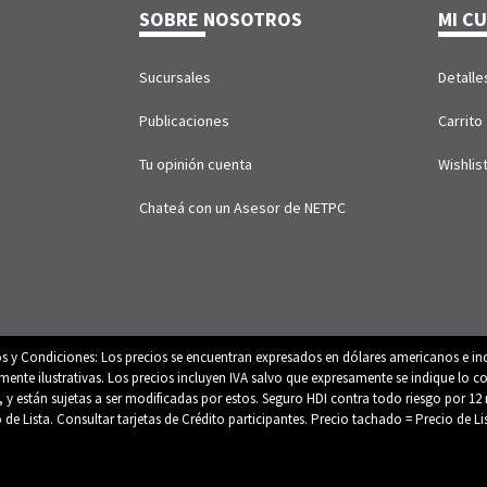
SOBRE NOSOTROS
MI C
Sucursales
Detalle
Publicaciones
Carrito
Tu opinión cuenta
Wishlis
Chateá con un Asesor de NETPC
os y Condiciones: Los precios se encuentran expresados en dólares americanos e inc
e ilustrativas. Los precios incluyen IVA salvo que expresamente se indique lo con
es, y están sujetas a ser modificadas por estos. Seguro HDI contra todo riesgo por
o de Lista. Consultar tarjetas de Crédito participantes. Precio tachado = Precio de L