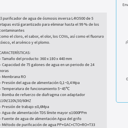
Env
El purificador de agua de ósmosis inversa L-RO500 de 5
etapas está garantizado para eliminar hasta el 99 % de los
contaminantes
como el cloro, el sabor, el olor, los COVs, así como el fluoruro
¡
tóxico, el arsénico y el plomo.
CARACTERÍSTICAS:
–
Tamaño del producto: 360 x 180 x 440 mm
–
Capacidad de
75 galones de agua en un periodo de 24
horas
–
Membrana RO
O
–
Presión del agua de alimentación 0,1~0,4 Mpa
–
Temperatura de funcionamiento 5~45℃
– Bomba de refuerzo de diafragma con adaptador
110V/220V,50/60HZ
– Presión de trabajo ≤0,6Mpa
–
Agua de alimentación TDS límite mayor ≤1000PPm
– Fuente de agua de alimentación Agua del grifo
– Método de purificación de agua PP+GAC+CTO+RO+T33