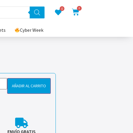
0
0
ets
Cyber Week
AÑADIR AL CARRITO
ENVÍO GRATIS