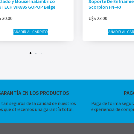
clado y Mouse Inalámbrico
Soporte De Enfriami
NTECH WK895 GOPOP Beige
Scorpion FN-40
S
30.00
U$S
23.00
AÑADIR AL CARRITO
AÑADIR AL CA
GARANTÍA EN LOS PRODUCTOS
PAG
tan seguros de la calidad de nuestros
Paga de forma segura
s que ofrecemos una garantía total.
experiencia de compr