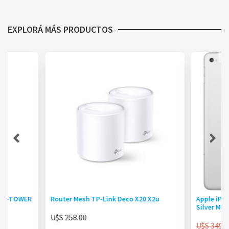
EXPLORÁ MÁS PRODUCTOS
MID-TOWER
Router Mesh TP-Link Deco X20 X2u
Apple iPad
Silver MK
U$S
258.00
U$S
349.0