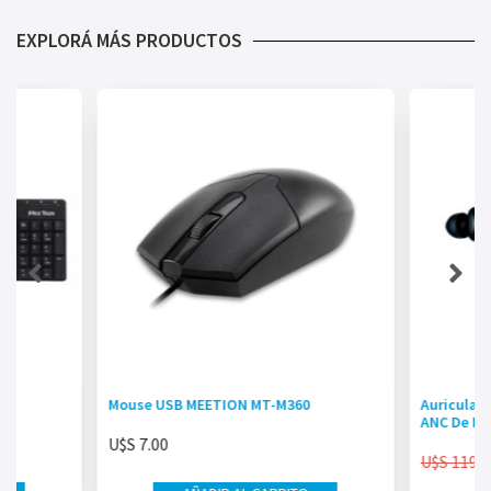
EXPLORÁ MÁS PRODUCTOS
Mouse USB MEETION MT-M360
Auricular
ANC De Mar
U$S
7.00
U$S
119.0