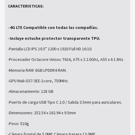
CARACTERISTICAS:
–
4G LTE Compatible con todas las compañías.
–
Incluye estuche protector transparente TPU.
-Pantalla LCD IPS 10.5” 1200 x 1920 Full HD 16:10.
-Procesador Octacore Unisoc T616, A75 x 2 2.0Ghz, A55 x 6 1.8Hz.
-Memoria RAM: 6GB LPDDR4 RAM.
-GPU Mali-G57-3EE-1core, 750MHz.
-Almacenamiento: 128 GB
-Puerto de carga USB Tipo C 2.0 / Salida 3.5mm para auriculares.
-Dimensiones: 252.54 x 162.94 x 9.5mm
-Peso: 510g
-Cámara frontal de 5.0MP. Cámara trasera 13.0MP.