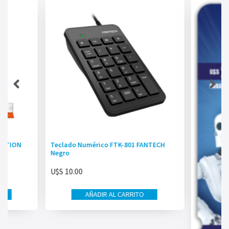
EETION
Teclado Numérico FTK-801 FANTECH
Negro
U$S
10.00
AÑADIR AL CARRITO