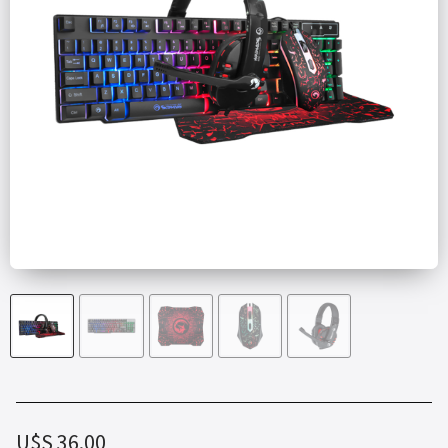
U$S
36.00